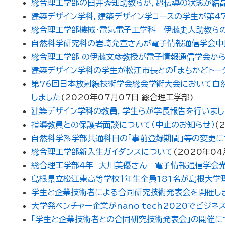
総合理工学部の臼井秀知助教らが，超伝導の状態が結晶
建築デザイン学科，建築デザイン学コースの学生が第4
総合理工学部機械・電気電子工学科 伊藤史人助教らの団体
自然科学研究科の岩崎允宣さんが電子情報通信学会中国
総合理工学部 の伊藤文彦教授が電子情報通信学会から
建築デザイン学科の学生が松江市長との「まちかどトー
第76回日本放射線技術学会総会学術大会において自然科学研
しました
(
2020年07月07日
総合理工学部
)
建築デザイン学科の教員，学生らが学長報告を行いまし
指導教員との保護者面談について（中止のお知らせ）
(
自然科学系学部共通科目の「事前登録期間」等の変更に
総合理工学部新入生ガイダンスについて
(
2020年04
総合理工学部４年 大川美優さん 電子情報通信学会
島根県立松江東高等学校１年生全員181名が島根大学
学生と企業技術者による合同研究技術発表会を開催し
大学発ベンチャー企業がnano tech2020でビジ
「学生と企業技術者との合同研究技術発表会」の開催に