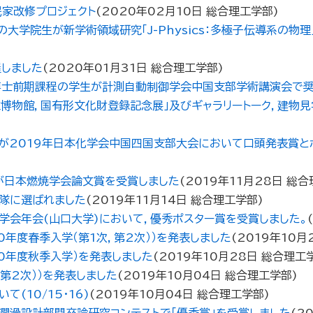
民家改修プロジェクト
(
2020年02月10日
総合理工学部
)
大学院生が新学術領域研究「J-Physics：多極子伝導系の
しました
(
2020年01月31日
総合理工学部
)
博士前期課程の学生が計測自動制御学会中国支部学術講演会で奨
立博物館，国有形文化財登録記念展」及びギャラリートーク，建物
が2019年日本化学会中国四国支部大会において口頭発表賞と
が日本燃焼学会論文賞を受賞しました
(
2019年11月28日
総合
隊に選ばれました
(
2019年11月14日
総合理工学部
)
学会年会(山口大学)において，優秀ポスター賞を受賞しました。
(
0年度春季入学（第1次，第2次））を発表しました
(
2019年10月
0年度秋季入学）を発表しました
(
2019年10月28日
総合理工
第2次））を発表しました
(
2019年10月04日
総合理工学部
)
(10/15・16)
(
2019年10月04日
総合理工学部
)