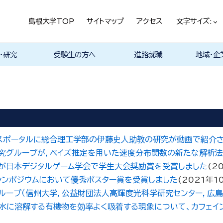
島根大学TOP
サイトマップ
アクセス
文字サイズ:
・研究
受験生の方へ
進路就職
地域・企
ける基本ポ
科
科
科
科
デザイン学科
気電子工学科
イン学科
学部プログ
リキュラム
究
理工特別コース
特別副専攻プログラム
学部・大学院一貫プロ
メンター制度
島根大学研究データ
各教員の研究紹介
入試情報
学部・学科紹介
オープンキャンパス
総合理工学部入試説
入試情報（本学HP）
総合理工学部パンフレ
大学案内（受験生向け
学部紹介Movie
総合理工学科開設
取得可能な資格
学部の就職状況・進路
各学科の卒業後の進
就活支援体制
企業採用担当の方へ
物理工学科
物質化学科
地球科学科
数理科学科
知能情報デ
機械・電気
建築デザイ
就職相談（
ジョブカフ
企業研究プ
島根大学教
職担当者一
市民の方へ
教育関係の
企業の方へ
総合理工学
グラム
ベース
明
ット
パンフレット）
路
進路
進路
進路
進路
卒業後の進
卒業後の進
後の進路
育センター
ム
（キャリア担
育センター
担当）
担当））
ンスポータルに総合理工学部の伊藤史人助教の研究が動画で紹介
究グループが，ベイズ推定を用いた速度分布関数の新たな解析法
んが日本デジタルゲーム学会で学生大会奨励賞を受賞しました
(
2
シンポジウムにおいて優秀ポスター賞を受賞しました
(
2021年1
信州大学，公益財団法人高輝度光科学研究センター，広島大学，島根大学，
の粘土鉱物が水に溶解する有機物を効率よく吸着する現象について、カ