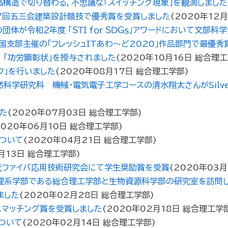
構造で切り替わる，不思議な「スイッチング現象」を観測しました
7回五三会建築設計競技で優秀賞を受賞しました
(
2020年12月
が令和２年度 「ＳＴＩ ｆｏｒ ＳＤＧｓ」アワードにおいて文部科
支部主催の「フレッシュITあわ～ど2020」作品部門で最優秀
 ｢功労顕彰状｣を授与されました
(
2020年10月16日
総合理工
ク」を行いました
(
2020年08月17日
総合理工学部
)
究科 機械・電気電子工学コースの清水翔太さんがSilver Awar
た
(
2020年07月03日
総合理工学部
)
2020年06月10日
総合理工学部
)
ついて
(
2020年04月21日
総合理工学部
)
月13日
総合理工学部
)
光ファイバ応用技術研究会にて学生奨励賞を受賞
(
2020年03月
理系学部である総合理工学部と生物資源科学部の研究室を訪問し
ました
(
2020年02月28日
総合理工学部
)
ネスマッチング賞を受賞しました
(
2020年02月18日
総合理工学
ついて
(
2020年02月14日
総合理工学部
)