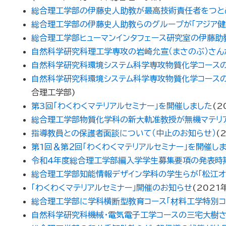
総合理工学部の伊藤史人助教が最高技術責任者をつと
総合理工学部の伊藤史人助教らのグループが「アジア健
総合理工学部ヒューマンインタフェース研究室の伊藤助教らのグル
自然科学研究科理工学専攻の岩崎允宣（まさのぶ）さ
自然科学研究科環境システム科学専攻物質化学コースの
自然科学研究科環境システム科学専攻物質化学コースの
合理工学部
)
第3回「わくわくマテリアルセミナー」を開催しました
(
2
総合理工学部物質化学科の新大軌准教授が無機マテリア
指導教員との保護者面談について（中止のお知らせ）
(
第1回＆第２回「わくわくマテリアルセミナー」を開催し
令和4年度総合理工学部編入学学生募集要項の発表時
総合理工学部知能情報デザイン学科の学生らが「松江オ
「わくわくマテリアルセミナー」開催のお知らせ
(
2021
総合理工学部に学科横断型教育コース「材料工学特別コ
自然科学研究科機械・電気電子工学コースの三宅大樹