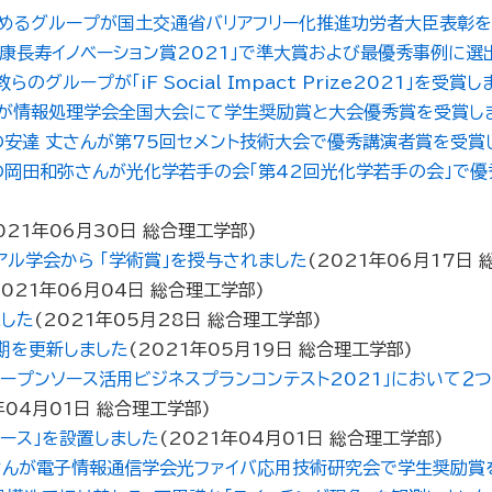
めるグループが国土交通省バリアフリー化推進功労者大臣表彰を
康長寿イノベーション賞2021」で準大賞および最優秀事例に選
ープが「iF Social Impact Prize2021」を受賞し
んが情報処理学会全国大会にて学生奨励賞と大会優秀賞を受賞し
安達 丈さんが第75回セメント技術大会で優秀講演者賞を受賞
岡田和弥さんが光化学若手の会「第42回光化学若手の会」で優
021年06月30日
総合理工学部
)
ル学会から ｢学術賞｣を授与されました
(
2021年06月17日
2021年06月04日
総合理工学部
)
ました
(
2021年05月28日
総合理工学部
)
期を更新しました
(
2021年05月19日
総合理工学部
)
ープンソース活用ビジネスプランコンテスト2021」において２
年04月01日
総合理工学部
)
ース」を設置しました
(
2021年04月01日
総合理工学部
)
さんが電子情報通信学会光ファイバ応用技術研究会で学生奨励賞