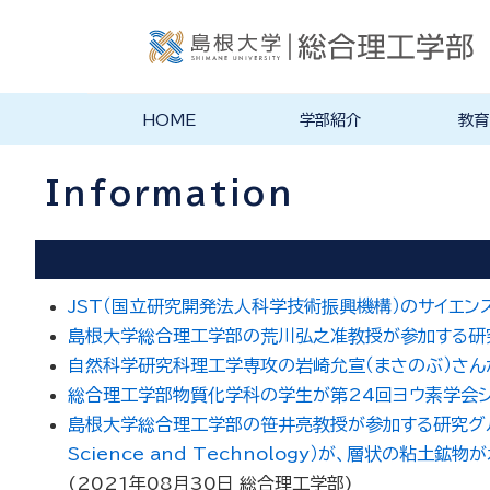
HOME
学部紹介
教育
学部長あいさつ
理念・ポリシー
総合理工学科紹介
旧学科紹介
理念・目標
教育にお
物理工学
物質化学
地球科学
数理科学
知能情報
機械・電
建築デザ
特徴的な
各学科のカ
教員の研
リシー
ラム
Information
JST（国立研究開発法人科学技術振興機構）のサイエ
島根大学総合理工学部の荒川弘之准教授が参加する研
自然科学研究科理工学専攻の岩崎允宣（まさのぶ）さ
総合理工学部物質化学科の学生が第24回ヨウ素学会
島根大学総合理工学部の笹井亮教授が参加する研究グループ（
Science and Technology）が、層状
(
2021年08月30日
総合理工学部
)