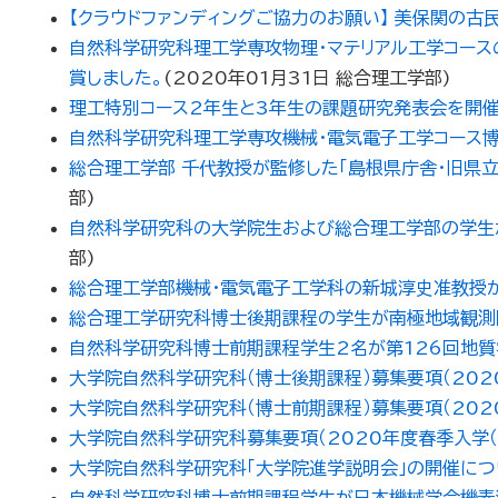
【クラウドファンディングご協力のお願い】 美保関の古
自然科学研究科理工学専攻物理・マテリアル工学コースの
賞しました。
(
2020年01月31日
総合理工学部
)
理工特別コース2年生と3年生の課題研究発表会を開催
自然科学研究科理工学専攻機械・電気電子工学コース
総合理工学部 千代教授が監修した「島根県庁舎・旧県
部
)
自然科学研究科の大学院生および総合理工学部の学生
部
)
総合理工学部機械・電気電子工学科の新城淳史准教授
総合理工学研究科博士後期課程の学生が南極地域観測
自然科学研究科博士前期課程学生2名が第126回地質
大学院自然科学研究科（博士後期課程）募集要項（202
大学院自然科学研究科（博士前期課程）募集要項（202
大学院自然科学研究科募集要項（2020年度春季入学（
大学院自然科学研究科「大学院進学説明会」の開催について