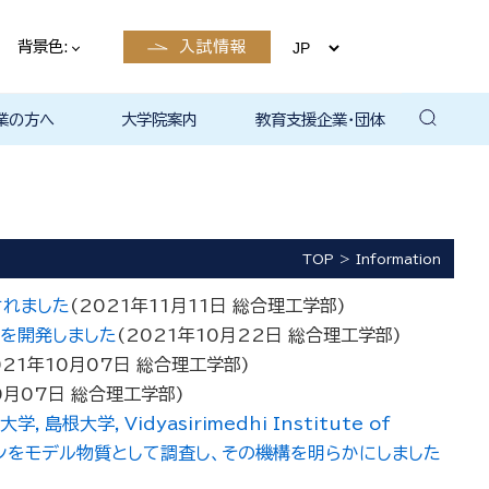
背景色:
入試情報
業の方へ
大学院案内
教育支援企業・団体
卒業後の
卒業後の
卒業後の
卒業後の
ザイン学科
電子工学科
ン学科卒業
島根大学教
ェしまね
ラットホー
育センター
覧（大学教
方へ
部同窓会
総合理工学部パンフレ
大学の広報
公開講座（大学教育セ
高大連携窓口
▪ 島根大学教育センタ
▪ 職担当者一覧（大学
共同研究
自然科学研究科
学部・大学院一貫プロ
路
路
（キャリア
当）
（キャリア
ット
ンター（公開講座担
ー（キャリア担当）
教育センター（キャリ
グラム
当）
ア担当））
TOP
Information
されました
(
2021年11月11日
総合理工学部
)
を開発しました
(
2021年10月22日
総合理工学部
)
021年10月07日
総合理工学部
)
0月07日
総合理工学部
)
Vidyasirimedhi Institute of
フェインをモデル物質として調査し、その機構を明らかにしました