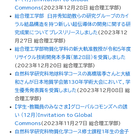
Commons
(
2023年12月28日
総合理工学部
)
総合理工学部 臼井秀知助教らの研究グループのカイ
ラル結晶構造を持つ新しい超伝導体の開発に関する研
究成果についてプレスリリースしました
(
2023年12
月27日
総合理工学部
)
総合理工学部物質化学科の新大軌准教授が令和５年度
リサイクル技術開発本多賞（第28回）を受賞しました
(
2023年12月20日
総合理工学部
)
自然科学研究科地球科学コースの髙橋瑞季さんと大植
和さんが日本地質学会第130年学術大会において，学
生優秀発表賞を受賞しました
(
2023年12月08日
総
合理工学部
)
【学生・教職員のみなさま】グローバルコモンズへの誘
い （12月）Invitation to Global
Commons
(
2023年11月27日
総合理工学部
)
自然科学研究科物質化学コース修士課程1年生の金子