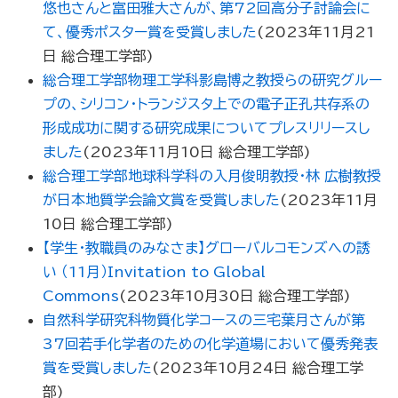
悠也さんと富田雅大さんが、第72回高分子討論会に
て、優秀ポスター賞を受賞しました
(
2023年11月21
日
総合理工学部
)
総合理工学部物理工学科影島博之教授らの研究グルー
プの、シリコン・トランジスタ上での電子正孔共存系の
形成成功に関する研究成果についてプレスリリースし
ました
(
2023年11月10日
総合理工学部
)
総合理工学部地球科学科の入月俊明教授・林 広樹教授
が日本地質学会論文賞を受賞しました
(
2023年11月
10日
総合理工学部
)
【学生・教職員のみなさま】グローバルコモンズへの誘
い （11月）Invitation to Global
Commons
(
2023年10月30日
総合理工学部
)
自然科学研究科物質化学コースの三宅葉月さんが第
37回若手化学者のための化学道場において優秀発表
賞を受賞しました
(
2023年10月24日
総合理工学
部
)