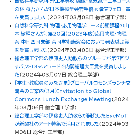
自然科学研究科 理工学専攻 機械・電気電子工学コース
の林 将吾さんが日本機械学会若手優秀講演フェロー賞
を受賞しました
(
2024年03月08日
総合理工学部
)
自然科学研究科 物理・応用物理学コース前期課程の山
本 樹輝さんが、第28回（2023年度）応用物理・物理
系 中国四国支部 合同学術講演会において発表奨励賞
を受賞しました
(
2024年03月08日
総合理工学部
)
総合理工学部の伊藤史人助教らのグループが第7回ジ
ャパンSDGsアワードで内閣総理大臣賞を受賞しまし
た
(
2024年03月07日
総合理工学部
)
【学生・教職員のみなさま】グローバルコモンズランチ交
流会のご案内（３月）Invitation to Global
Commons Lunch Exchange Meeting
(
2024
年03月06日
総合理工学部
)
総合理工学部の伊藤史人助教らが開発したEyeMoT
が新聞社のアート特集で活用されました
(
2024年03
月06日
総合理工学部
)