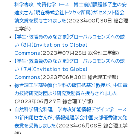
科学専攻 物質化学コース 博士前期課程修了生の安
達丈さん（現在株式会社トクヤマ所属）がセメント協会
論文賞を授与されました
(
2023年08月30日
総合理
工学部
)
【学生・教職員のみなさま】グローバルコモンズへの誘
い （8月）Invitation to Global
Commons
(
2023年07月28日
総合理工学部
)
【学生・教職員のみなさま】グローバルコモンズへの誘
い （7月）Invitation to Global
Commons
(
2023年06月30日
総合理工学部
)
総合理工学部物質化学科の飯田拡基准教授が、中国電
力技術研究財団より研究奨励賞を授与されました
(
2023年06月27日
総合理工学部
)
自然科学研究科理工学専攻知能情報デザイン学コース
の新田翔也さんが、情報処理学会中国支部優秀論文発
表賞を受賞しました
(
2023年06月08日
総合理工学
部
)