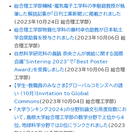
総合理工学部機械・電気電子工学科の李樹庭教授が執
筆した解説記事が「日刊工業新聞」に掲載されました
(
2023年10月24日
総合理工学部
)
総合理工学部物質化学科の藤村卓也助教が日本粘土
学会奨励賞を授与されました
(
2023年10月06日
総
合理工学部
)
自然科学研究科の眞鍋 奈央さんが焼結に関する国際
会議”Sintering 2023”で「Best Poster
Award」を受賞しました
(
2023年10月06日
総合理
工学部
)
【学生・教職員のみなさま】グローバルコモンズへの誘
い （10月）Invitation to Global
Commons
(
2023年10月04日
総合理工学部
)
「大学ランキング2024」の分野別論文引用度指数にお
いて、島根大学総合理工学部の数学分野で上位から4
位、地球科学分野では8位にランクされました
(
2023