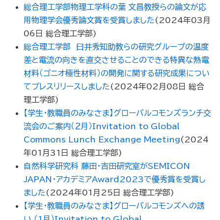
総合理工学部物理工学科の葉 文昌教授らの論文が応
用物理学会優秀論文賞を受賞しました
(
2024年03月
06日
総合理工学部
)
総合理工学部 臼井秀知助教らの研究グループの温度
差と電流の向きを直交させることのできる特異な熱電
材料（ゴニオ極性材料）の開発に関する研究成果につい
てプレスリリースしました
(
2024年02月08日
総合
理工学部
)
【学生・教職員のみなさま】グローバルコモンズランチ交
流会のご案内（２月）Invitation to Global
Commons Lunch Exchange Meeting
(
2024
年01月31日
総合理工学部
)
自然科学研究科 藤田・吉田研究室がSEMICON
JAPAN・アカデミアAward2023で優秀賞を受賞し
ました
(
2024年01月25日
総合理工学部
)
【学生・教職員のみなさま】グローバルコモンズへの誘
い （1月）Invitation to Global