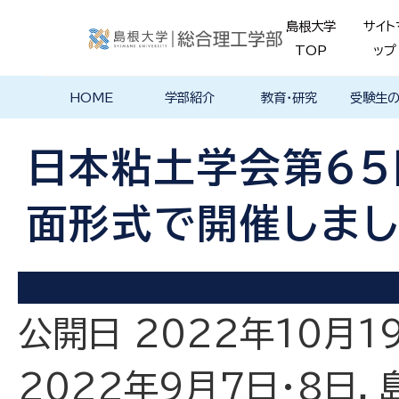
島根大学
サイト
TOP
ップ
HOME
学部紹介
教育・研究
受験生
学部長あいさ
理念・ポリシー
学科紹介
理念・目標
教育における
物理工学科
物質化学科
地球科学科
数理科学科
知能情報デザ
機械・電気電子
建築デザイン学
特徴的な学部
各学科のカリ
教員の研究
理工特別
特別副専
学部・大
メンター
島根大学
入試情報
学部・学科
学生の声
つ
基本ポリシー
イン学科
工学科
科
プログラム
キュラム
ス
ログラム
貫プログ
データベ
ース紹介
日本粘土学会第６
Movie
面形式で開催しま
公開日 2022年10月1
2022年9月7日・8日