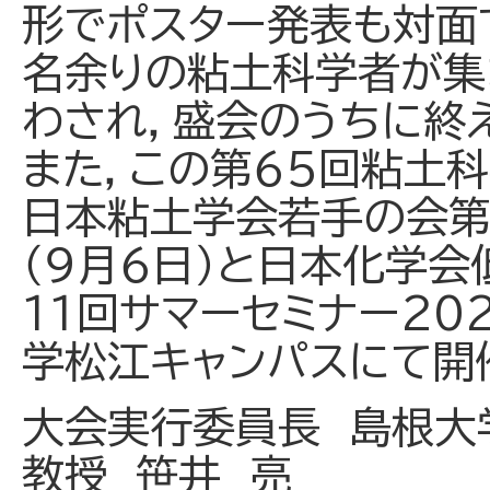
形でポスター発表も対面
名余りの粘土科学者が集
わされ，盛会のうちに終
また，この第６５回粘土
日本粘土学会若手の会第
（９月６日）と日本化学
１１回サマーセミナー202
学松江キャンパスにて開
大会実行委員長 島根
教授 笹井 亮