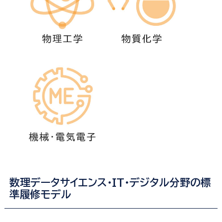
学
学
科
科
機
械・
電
気
電
子
工
学
科
数理データサイエンス・IT・デジタル分野の標
準履修モデル