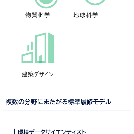
科
科
建
築
デ
ザ
イ
ン
学
科
複数の分野にまたがる標準履修モデル
環境データサイエンティスト