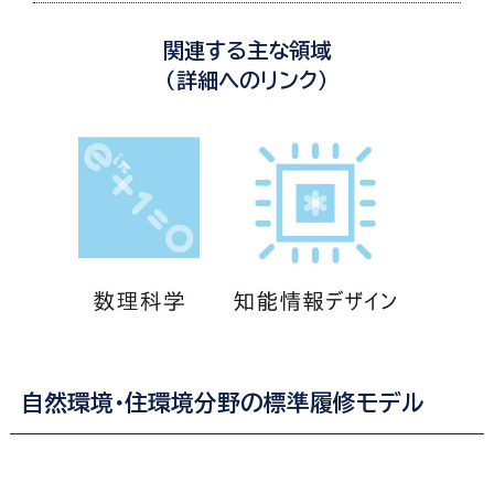
関連する主な領域
（詳細へのリンク）
数
知
理
能
科
情
学
報
科
デ
ザ
イ
ン
学
科
自然環境・住環境分野の標準履修モデル