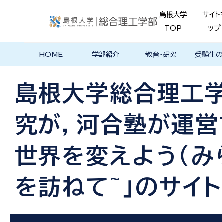
島根大学
サイト
TOP
ップ
HOME
学部紹介
教育・研究
受験生
学部長あいさ
理念・ポリシー
学科紹介
理念・目標
教育における
物理工学科
物質化学科
地球科学科
数理科学科
知能情報デザ
機械・電気電子
建築デザイン学
特徴的な学部
各学科のカリ
教員の研究
理工特別
特別副専
学部・大
メンター
島根大学
入試情報
学部・学科
学生の声
つ
基本ポリシー
イン学科
工学科
科
プログラム
キュラム
ス
ログラム
貫プログ
データベ
ース紹介
島根大学総合理工
Movie
究が，河合塾が運営
世界を変えよう（み
を訪ねて~」のサイ