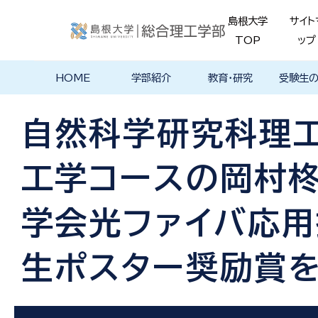
島根大学
サイト
TOP
ップ
HOME
学部紹介
教育・研究
受験生
学部長あいさ
理念・ポリシー
学科紹介
理念・目標
教育における
物理工学科
物質化学科
地球科学科
数理科学科
知能情報デザ
機械・電気電子
建築デザイン学
特徴的な学部
各学科のカリ
教員の研究
理工特別
特別副専
学部・大
メンター
島根大学
入試情報
学部・学科
学生の声
つ
基本ポリシー
イン学科
工学科
科
プログラム
キュラム
ス
ログラム
貫プログ
データベ
ース紹介
自然科学研究科理
Movie
工学コースの岡村
学会光ファイバ応
生ポスター奨励賞