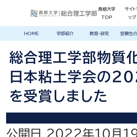
島根大学
サイト
TOP
ップ
HOME
学部紹介
教育・研究
受験生
学部長あいさ
理念・ポリシー
学科紹介
理念・目標
教育における
物理工学科
物質化学科
地球科学科
数理科学科
知能情報デザ
機械・電気電子
建築デザイン学
特徴的な学部
各学科のカリ
教員の研究
理工特別
特別副専
学部・大
メンター
島根大学
入試情報
学部・学科
学生の声
つ
基本ポリシー
イン学科
工学科
科
プログラム
キュラム
ス
ログラム
貫プログ
データベ
ース紹介
総合理工学部物質化
Movie
日本粘土学会の20
を受賞しました
公開日 2022年10月1