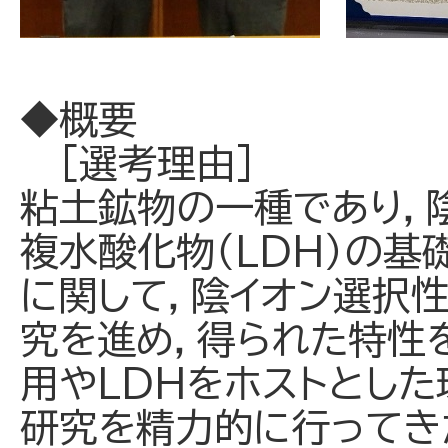
◆概要
[選考理由]
粘土鉱物の一種であり，
複水酸化物（LDH）の
に関して，陰イオン選択
究を進め，得られた特性
用やLDHをホストとし
研究を精力的に行ってき