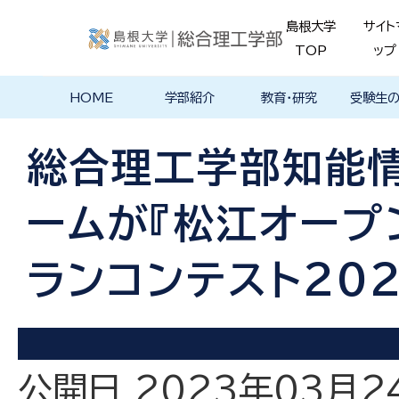
島根大学
サイト
TOP
ップ
HOME
学部紹介
教育・研究
受験生
学部長あいさ
理念・ポリシー
学科紹介
理念・目標
教育における
物理工学科
物質化学科
地球科学科
数理科学科
知能情報デザ
機械・電気電子
建築デザイン学
特徴的な学部
各学科のカリ
教員の研究
理工特別
特別副専
学部・大
メンター
島根大学
入試情報
学部・学科
学生の声
つ
基本ポリシー
イン学科
工学科
科
プログラム
キュラム
ス
ログラム
貫プログ
データベ
ース紹介
総合理工学部知能
Movie
ームが『松江オープ
ランコンテスト20
公開日 2023年03月2