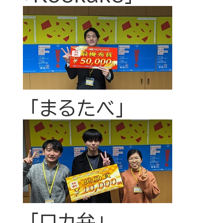
「まるたべ」
「ロカ弁」