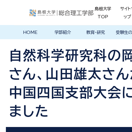
島根大学
サイト
TOP
ップ
HOME
学部紹介
教育・研究
受験生
学部長あいさ
理念・ポリシー
学科紹介
理念・目標
教育における
物理工学科
物質化学科
地球科学科
数理科学科
知能情報デザ
機械・電気電子
建築デザイン学
特徴的な学部
各学科のカリ
教員の研究
理工特別
特別副専
学部・大
メンター
島根大学
入試情報
学部・学科
学生の声
つ
基本ポリシー
イン学科
工学科
科
プログラム
キュラム
ス
ログラム
貫プログ
データベ
ース紹介
自然科学研究科の
Movie
さん、山田雄太さん
中国四国支部大会
ました