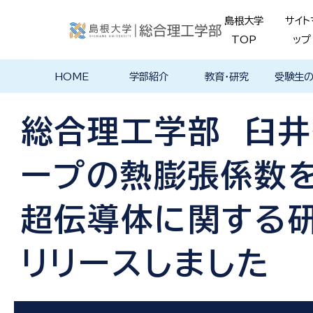
島根大学
サイト
TOP
ップ
HOME
学部紹介
教育・研究
受験生
学部長あいさ
理念・ポリシー
学科紹介
理念・目標
教育における
物理工学科
物質化学科
地球科学科
数理科学科
知能情報デザ
機械・電気電子
建築デザイン学
特徴的な学部
各学科のカリ
教員の研究
理工特別
特別副専
学部・大
メンター
島根大学
入試情報
学部・学科
学生の声
つ
基本ポリシー
イン学科
工学科
科
プログラム
キュラム
ス
ログラム
貫プログ
データベ
ース紹介
総合理工学部 臼
Movie
ープの熱膨張係数
超伝導体に関する
リリースしました