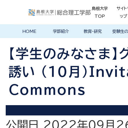
島根大学
サイト
TOP
ップ
HOME
学部紹介
教育・研究
受験生
学部長あいさ
理念・ポリシー
学科紹介
理念・目標
教育における
物理工学科
物質化学科
地球科学科
数理科学科
知能情報デザ
機械・電気電子
建築デザイン学
特徴的な学部
各学科のカリ
教員の研究
理工特別
特別副専
学部・大
メンター
島根大学
入試情報
学部・学科
学生の声
つ
基本ポリシー
イン学科
工学科
科
プログラム
キュラム
ス
ログラム
貫プログ
データベ
ース紹介
【学生のみなさま】
Movie
誘い （10月）Invit
Commons
公開日 2022年09月2