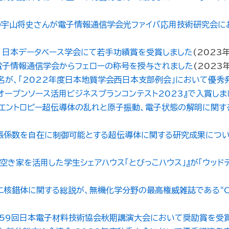
の宇山将史さんが電子情報通信学会光ファイバ応用技術研究会に
、日本データベース学会にて若手功績賞を受賞しました
(
2023
電子情報通信学会からフェローの称号を授与されました
(
2023
が、「2022年度日本地質学会西日本支部例会」において優秀
ープンソース活用ビジネスプランコンテスト2023』で入賞しま
エントロピー超伝導体の乱れと原子振動、電子状態の解明に関す
張係数を自在に制御可能とする超伝導体に関する研究成果につい
き家を活用した学生シェアハウス「とびっこハウス」』が「ウッドデ
に関する総説が、無機化学分野の最高権威雑誌である“Coordina
が第59回日本電子材料技術協会秋期講演大会において奨励賞を受