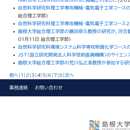
Nature Communicationsに掲載されました
(
20
自然科学研究科理工学専攻機械・電気電子工学コースの
総合理工学部
)
自然科学研究科理工学専攻機械・電気電子工学コース2
島根大学総合理工学部の藤田恭久教授の研究が，河合塾
01月11日
総合理工学部
)
自然科学研究科環境システム科学専攻物質化学コースの
JST（国立研究開発法人科学技術振興機構）のサイエ
島根大学総合理工学部の荒川弘之准教授が参加する研
前へ
|
1
|
2
|
3
|
4
|
5
|
6
|
7
|
8
|
次へ
事務連絡
お問い合わせ