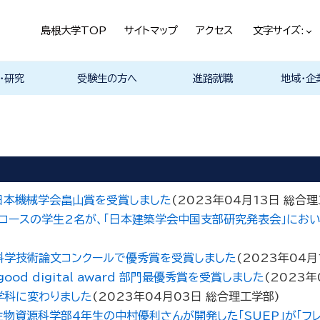
島根大学TOP
サイトマップ
アクセス
文字サイズ:
・研究
受験生の方へ
進路就職
地域・企
ける基本ポ
科
科
科
科
デザイン学科
気電子工学科
イン学科
学部プログ
リキュラム
究
理工特別コース
特別副専攻プログラム
学部・大学院一貫プロ
メンター制度
島根大学研究データ
各教員の研究紹介
入試情報
学部・学科紹介
オープンキャンパス
総合理工学部入試説
入試情報（本学HP）
総合理工学部パンフレ
大学案内（受験生向け
学部紹介Movie
総合理工学科開設
取得可能な資格
学部の就職状況・進路
各学科の卒業後の進
就活支援体制
企業採用担当の方へ
物理工学科
物質化学科
地球科学科
数理科学科
知能情報デ
機械・電気
建築デザイ
就職相談（
ジョブカフ
企業研究プ
島根大学教
職担当者一
市民の方へ
教育関係の
企業の方へ
総合理工学
グラム
ベース
明
ット
パンフレット）
路
進路
進路
進路
進路
卒業後の進
卒業後の進
後の進路
育センター
ム
（キャリア担
育センター
担当）
担当））
日本機械学会畠山賞を受賞しました
(
2023年04月13日
総合理
学コースの学生2名が、「日本建築学会中国支部研究発表会」にお
科学技術論文コンクールで優秀賞を受賞しました
(
2023年04月
 digital award 部門最優秀賞を受賞しました
(
2023年
学科に変わりました
(
2023年04月03日
総合理工学部
)
物資源科学部4年生の中村優利さんが開発した「SUEP」が「フ