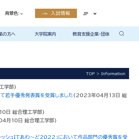
背景色:
入試情報
業の方へ
大学院案内
教育支援企業・団体
卒業後の
卒業後の
卒業後の
卒業後の
ザイン学科
電子工学科
ン学科卒業
島根大学教
ェしまね
ラットホー
育センター
覧（大学教
方へ
部同窓会
総合理工学部パンフレ
大学の広報
公開講座（大学教育セ
高大連携窓口
▪ 島根大学教育センタ
▪ 職担当者一覧（大学
共同研究
自然科学研究科
学部・大学院一貫プロ
路
路
（キャリア
当）
（キャリア
ット
ンター（公開講座担
ー（キャリア担当）
教育センター（キャリ
グラム
当）
ア担当））
TOP
Information
工学部
)
いて若手優秀発表賞を受賞しました
(
2023年04月13日
総
10日
総合理工学部
)
04月10日
総合理工学部
)
レッシュITあわ～ど2022」において作品部門の優秀賞を受