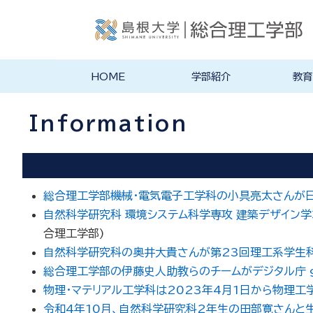
HOME
学部紹介
教育
学部長あいさつ
理念・ポリシー
総合理工学科紹介
旧学科紹介
理念・目標
教育にお
物理工学
物質化学
地球科学
数理科学
知能情報
機械・電
建築デザ
特徴的な
各学科のカ
教員の研
リシー
ラム
Information
総合理工学部機械・電気電子工学科の小具亮太さんが
自然科学研究科 環境システム科学専攻 建築デザイン
合理工学部
)
自然科学研究科の奥井大貴さんが第23回理工系学生
総合理工学部の伊藤史人助教らのチームがデジタル庁 good
物理・マテリアル工学科は2023年4月1日から物理工
令和4年10月、自然科学研究科2年生の田部寛さんと生