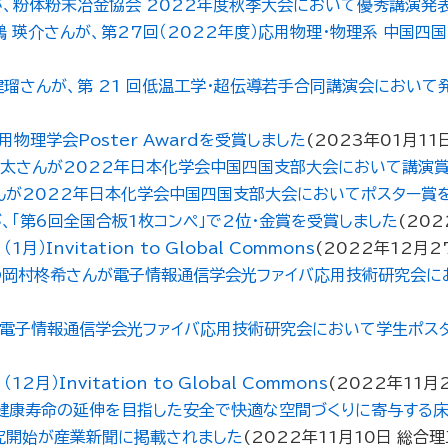
が、粉体粉末冶金協会 2022年度秋季大会において優秀講演発
 瑛介さんが、第27回（2022年度）応用物理・物理系 中国
健瑠さんが、第 21 回低温工学・超伝導若手合同講演会において
物理学会Poster Awardを受賞しました
(
2023年01月11
雄太さんが2022年日本化学会中国四国支部大会において講演
んが2022年日本化学会中国四国支部大会においてポスター賞
、「第6回全国合板1枚コンペ」で2位・金賞を受賞しました
(
202
nvitation to Global Commons
(
2022年12月2
の岡村柊希さんが電子情報通信学会光ファイバ応用技術研究会に
、電子情報通信学会光ファイバ応用技術研究会において学生ポス
Invitation to Global Commons
(
2022年11月
、健康寿命の延伸を目指した安全で快適な空間づくりに寄与する
究開始が産業新聞に掲載されました
(
2022年11月10日
総合理