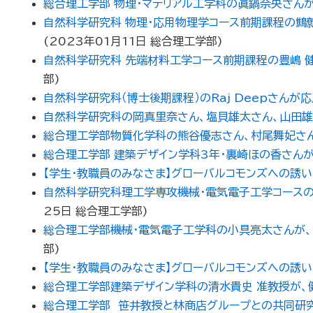
総合理工学部 物理・マテリアル工学科の眞鍋奈央さん
自然科学研究科 物理・応用物理学コース前期課程の鷦鷯
(
2023年01月11日
総合理工学部
)
自然科学研究科 先端材料工学コース前期課程の豊嶋 
部
)
自然科学研究科（博士後期課程）のRaj Deepさんが応用
自然科学研究科の岡真里奈さん、塩貝雄太さん、山田
総合理工学部物質化学科の熊谷優志さん、村尾舞妃さ
総合理工学部 建築デザイン学科3年・裏崎ほの香さんが
【学生・教職員のみなさま】グローバルコモンズへの誘い （1月）I
自然科学研究科理工学専攻機械・電気電子工学コース
25日
総合理工学部
)
総合理工学部機械・電気電子工学科の小具亮太さんが
部
)
【学生・教職員のみなさま】グローバルコモンズへの誘い （12月）
総合理工学部建築デザイン学科の清水貴史 准教授が
総合理工学部 笹井教授と林商店グループとの共同研