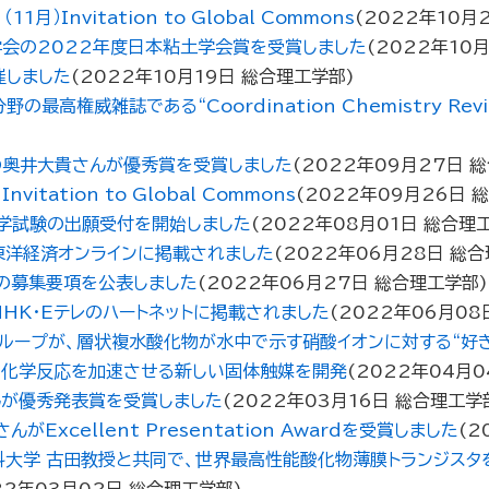
Invitation to Global Commons
(
2022年10月
学会の2022年度日本粘土学会賞を受賞しました
(
2022年10月
催しました
(
2022年10月19日
総合理工学部
)
権威雑誌である“Coordination Chemistry Rev
の奥井大貴さんが優秀賞を受賞しました
(
2022年09月27日
総
tation to Global Commons
(
2022年09月26日
総
編入学試験の出願受付を開始しました
(
2022年08月01日
総合理
東洋経済オンラインに掲載されました
(
2022年06月28日
総合
試験の募集要項を公表しました
(
2022年06月27日
総合理工学部
)
HK・Eテレのハートネットに掲載されました
(
2022年06月08
グループが、層状複水酸化物が水中で示す硝酸イオンに対する“好
で化学反応を加速させる新しい固体触媒を開発
(
2022年04月0
んが優秀発表賞を受賞しました
(
2022年03月16日
総合理工学
cellent Presentation Awardを受賞しました
(
2
科大学 古田教授と共同で、世界最高性能酸化物薄膜トランジス