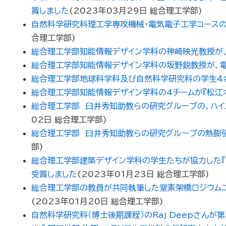
賞しました
(
2023年03月29日
総合理工学部
)
自然科学研究科理工学専攻機械・電気電子工学コース
合理工学部
)
総合理工学部知能情報デザイン学科の神崎映光教授が
総合理工学部知能情報デザイン学科の坂野鋭教授が、
総合理工学部地球科学科及び自然科学研究科の学生４名
総合理工学部知能情報デザイン学科の4チームが『松江オ
総合理工学部 臼井秀知助教らの研究グループの、ハイ
02日
総合理工学部
)
総合理工学部 臼井秀知助教らの研究グループの熱膨
部
)
総合理工学部建築デザイン学科の学生たちが協力した『空
受賞しました
(
2023年01月23日
総合理工学部
)
総合理工学部の教員が共同執筆した窒素架橋ロジウム二核錯体
(
2023年01月20日
総合理工学部
)
自然科学研究科（博士後期課程）のRaj Deepさん