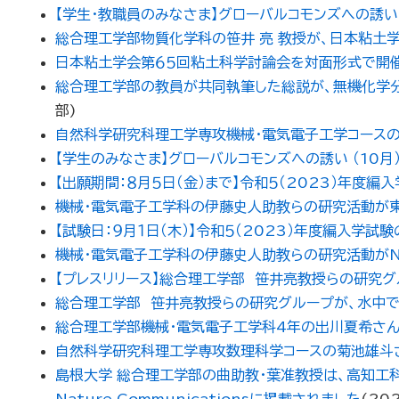
【学生・教職員のみなさま】グローバルコモンズへの誘い （11月）
総合理工学部物質化学科の笹井 亮 教授が、日本粘土
日本粘土学会第６５回粘土科学討論会を対面形式で開
総合理工学部の教員が共同執筆した総説が、無機化学分野の最高
部
)
自然科学研究科理工学専攻機械・電気電子工学コース
【学生のみなさま】グローバルコモンズへの誘い （10月）Invi
【出願期間：８月５日（金）まで】令和５（2023）年度
機械・電気電子工学科の伊藤史人助教らの研究活動が
【試験日：９月１日（木）】令和５（2023）年度編入学
機械・電気電子工学科の伊藤史人助教らの研究活動がN
【プレスリリース】総合理工学部 笹井亮教授らの研究
総合理工学部 笹井亮教授らの研究グループが、水中
総合理工学部機械・電気電子工学科4年の出川夏希さ
自然科学研究科理工学専攻数理科学コースの菊池雄斗さんがEx
島根大学 総合理工学部の曲助教・葉准教授は、高知工