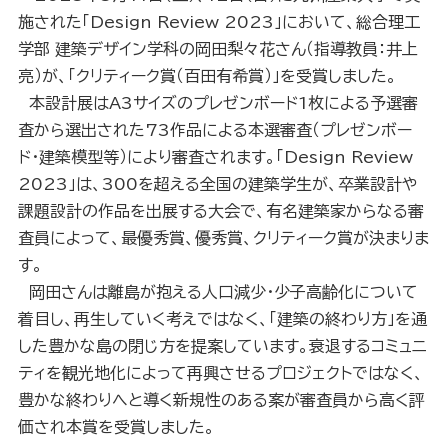
施された「Design Review 2023」において、総合理工
学部 建築デザイン学科の岡田梨々花さん（指導教員：井上
亮）が、「クリティーク賞（百田有希賞）」を受賞しました。
本設計展はA3サイズのプレゼンボード1枚による予選審
査から選出された73作品による本選審査（プレゼンボー
ド・建築模型等）により審査されます。「Design Review
2023」は、300を超える全国の建築学生が、卒業設計や
課題設計の作品を出展する大会で、有名建築家からなる審
査員によって、最優秀賞、優秀賞、クリティーク賞が決まりま
す。
岡田さんは離島が抱える人口減少・少子高齢化について
着目し、再生していく考えではなく、「建築の終わり方」を通
した豊かな島の閉じ方を提案しています。衰退するコミュニ
ティを観光地化によって再興させるプロジェクトではなく、
豊かな終わりへと導く新規性のある案が審査員から高く評
価され本賞を受賞しました。