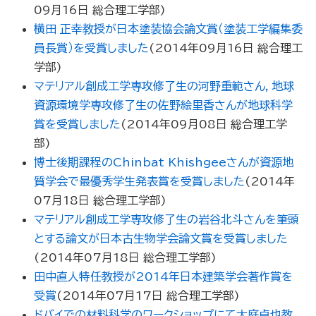
09月16日
総合理工学部
)
横田 正幸教授が日本塗装協会論文賞（塗装工学編集委
員長賞）を受賞しました
(
2014年09月16日
総合理工
学部
)
マテリアル創成工学専攻修了生の河野重範さん，地球
資源環境学専攻修了生の佐野絵里香さんが地球科学
賞を受賞しました
(
2014年09月08日
総合理工学
部
)
博士後期課程のChinbat Khishgeeさんが資源地
質学会で最優秀学生発表賞を受賞しました
(
2014年
07月18日
総合理工学部
)
マテリアル創成工学専攻修了生の岩谷北斗さんを筆頭
とする論文が日本古生物学会論文賞を受賞しました
(
2014年07月18日
総合理工学部
)
田中直人特任教授が2014年日本建築学会著作賞を
受賞
(
2014年07月17日
総合理工学部
)
ドバイでの材料科学のワークショップにて大庭卓也教