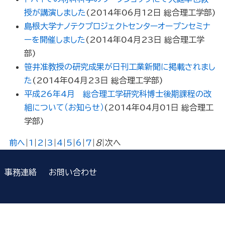
授が講演しました
(
2014年06月12日
総合理工学部
)
島根大学ナノテクプロジェクトセンターオープンセミナ
ーを開催しました
(
2014年04月23日
総合理工学
部
)
笹井准教授の研究成果が日刊工業新聞に掲載されまし
た
(
2014年04月23日
総合理工学部
)
平成26年4月 総合理工学研究科博士後期課程の改
組について（お知らせ）
(
2014年04月01日
総合理工
学部
)
前へ
|
1
|
2
|
3
|
4
|
5
|
6
|
7
|
8
|
次へ
事務連絡
お問い合わせ