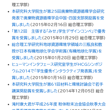
理工学部
)
本研究科大学院生が第25回廃棄物資源循環学会研究
発表で廃棄物資源循環学会中国・四国支部奨励賞を受
賞しました
(
2015年02月16日
総合理工学部
)
「第12回 主張する「みせ」学生デザインコンペ」で優秀
賞を受賞しました
(
2015年01月29日
総合理工学部
)
総合理工学研究科地球資源環境学領域の三瓶良和教
授が日本有機地球化学会学術賞(有機地球化学賞)を
受賞しました
(
2015年01月28日
総合理工学部
)
ヒューマンインタフェース研究室学生がHCGシンポジ
ウム2014で「学生優秀インタラクティブ発表賞」を受
賞しました
(
2015年01月16日
総合理工学部
)
本研究科大学院生が第61回材料と環境討論会で若手
講演奨励賞を受賞しました
(
2014年12月05日
総合
理工学部
)
滝村康大君が平成26年度 粉体粉末冶金協会秋季大会