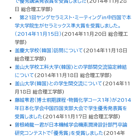
で優秀講演発表賞を受賞しました
(
2014年11月28
日
総合理工学部
)
第21回ヤングセラミスト・ミーティングin中四国で本
学大学院生がセラミックス準大賞を受賞しました。
（2014年11月15日）
(
2014年11月20日
総合理工
学部
)
釜慶大学校（韓国）訪問について
(
2014年11月18日
総合理工学部
)
釜山大学校工科大学(韓国)との学部間交流協定締結
について
(
2014年11月18日
総合理工学部
)
釜山大学(韓国)との学生間交流について
(
2014年11
月18日
総合理工学部
)
藤城零君（博士前期課程・物質化学コース1年）が2014
年日本化学会中国四国支部大会で学生優秀発表賞を
受賞しました
(
2014年11月17日
総合理工学部
)
曽根崎龍一君が日本機械学会機素潤滑設計部門卒論
研究コンテストで「優秀賞」を受賞しました
(
2014年