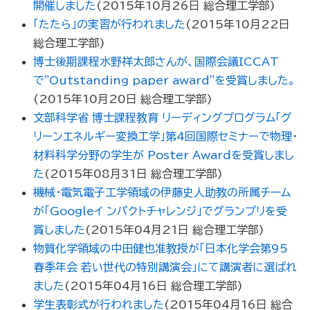
開催しました
(
2015年10月26日
総合理工学部
)
「たたら」の実習が行われました
(
2015年10月22日
総合理工学部
)
博士後期課程水野祥太郎さんが、国際会議ICCAT
で"Outstanding paper award"を受賞しました。
(
2015年10月20日
総合理工学部
)
文部科学省 博士課程教育 リーディングプログラム「グ
リーンエネルギー変換工学」第4回国際セミナーで物理・
材料科学分野の学生が Poster Awardを受賞しまし
た
(
2015年08月31日
総合理工学部
)
機械・電気電子工学領域の伊藤史人助教の所属チーム
が「Googleイ ンパクトチャレンジ」でグランプリを受
賞しました
(
2015年04月21日
総合理工学部
)
物質化学領域の中田健也准教授が「日本化学会第95
春季年会 若い世代の特別講演会」にて講演者に選ばれ
ました
(
2015年04月16日
総合理工学部
)
学生表彰式が行われました
(
2015年04月16日
総合