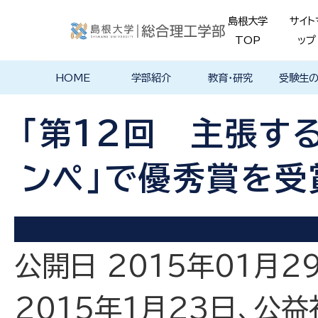
島根大学
サイト
TOP
ップ
HOME
学部紹介
教育・研究
受験生
学部長あいさ
理念・ポリシー
学科紹介
理念・目標
教育における
物理工学科
物質化学科
地球科学科
数理科学科
知能情報デザ
機械・電気電子
建築デザイン学
特徴的な学部
各学科のカリ
教員の研究
理工特別
特別副専
学部・大
メンター
島根大学
入試情報
学部・学科
学生の声
つ
基本ポリシー
イン学科
工学科
科
プログラム
キュラム
ス
ログラム
貫プログ
データベ
ース紹介
「第12回 主張す
Movie
ンペ」で優秀賞を受
公開日 2015年01月2
2015年1月23日、公