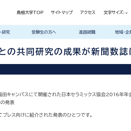
島根大学TOP
サイトマップ
アクセス
文字サイズ:
・研究
受験生の方へ
進路就職
地域・企
ける基本ポ
科
科
科
科
デザイン学科
気電子工学科
イン学科
学部プログ
リキュラム
究
理工特別コース
特別副専攻プログラム
学部・大学院一貫プロ
メンター制度
島根大学研究データ
入試情報
学部・学科・コース紹
学生の声
オープンキャンパス
総合理工学部入試説
入試情報（本学HP）
総合理工学部パンフレ
大学案内（受験生向け
学部紹介 Movie
物理工学科紹介
物質化学科紹介
地球科学科紹介
数理科学科紹介
知能情報デザイン学科
機械・電気電子工学科
建築デザイン学科紹介
理工特別コース紹介
在学生の生の声
取得可能な資格
学部の就職状況・進路
各学科の卒業後の進
就活支援体制
企業採用担当の方へ
物理工学科
物質化学科
地球科学科
数理科学科
知能情報デ
機械・電気
建築デザイ
就職相談（
ジョブカフ
島根大学教
職担当者一
市民の方へ
教育関係の
企業の方へ
総合理工学
グラム
ベース
介 Movie
明
ット
パンフレット）
Movie
Movie
Movie
Movie
紹介 Movie
紹介 Movie
Movie
Movie
路
進路
進路
進路
進路
卒業後の進
卒業後の進
後の進路
育センター
（キャリア担
育センター
との共同研究の成果が新聞数誌
担当）
担当））
稲田キャンパスにて開催された日本セラミックス協会2016年年
この発表
してプレス向けに紹介された発表のひとつです。