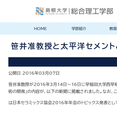
HOME
学部紹介
教育
学部長あいさつ
理念・ポリシー
学科紹介
理念・目標
教育にお
物理工学
物質化学
地球科学
数理科学
知能情報
機械・電
建築デザ
特徴的な
各学科のカ
教員の研
リシー
ラム
笹井准教授と太平洋セメント
公開日 2016年03月07日
笹井准教授が2016年3月14日～16日に早稲田大学西早
術の開発」の内容が、以下の新聞に掲載されました。なお、
は日本セラミックス協会2016年年会のトピックス発表と