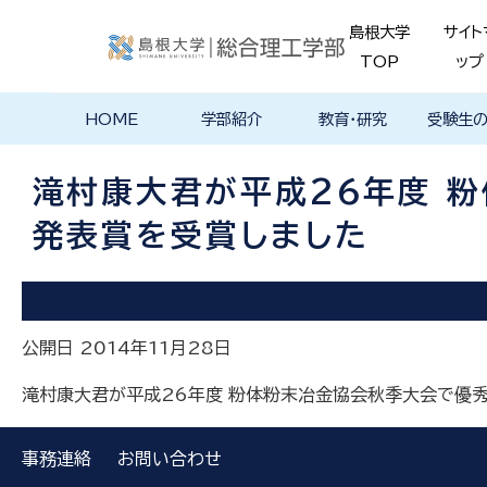
島根大学
サイト
TOP
ップ
HOME
学部紹介
教育・研究
受験生
学部長あいさ
理念・ポリシー
学科紹介
理念・目標
教育における
物理工学科
物質化学科
地球科学科
数理科学科
知能情報デザ
機械・電気電子
建築デザイン学
特徴的な学部
各学科のカリ
教員の研究
理工特別
特別副専
学部・大
メンター
島根大学
入試情報
学部・学科
学生の声
つ
基本ポリシー
イン学科
工学科
科
プログラム
キュラム
ス
ログラム
貫プログ
データベ
ース紹介
滝村康大君が平成26年度 
Movie
発表賞を受賞しました
公開日 2014年11月28日
滝村康大君が平成26年度 粉体粉末冶金協会秋季大会で優
事務連絡
お問い合わせ