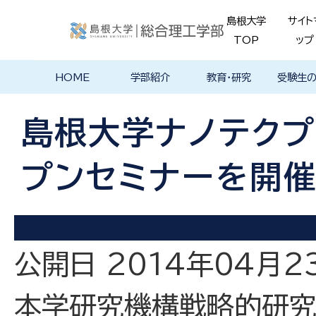
島根大学
サイト
TOP
ップ
HOME
学部紹介
教育・研究
受験生
学部長あいさ
理念・ポリシー
学科紹介
理念・目標
教育における
物理工学科
物質化学科
地球科学科
数理科学科
知能情報デザ
機械・電気電子
建築デザイン学
特徴的な学部
各学科のカリ
教員の研究
理工特別
特別副専
学部・大
メンター
島根大学
入試情報
学部・学科
学生の声
つ
基本ポリシー
イン学科
工学科
科
プログラム
キュラム
ス
ログラム
貫プログ
データベ
ース紹介
島根大学ナノテクプ
Movie
プンセミナーを開催
公開日 2014年04月2
本学研究機構戦略的研究