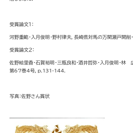
受賞論文１：
河野重範・入月俊明・野村律夫，長崎県対馬の万関瀬戸開削・拡
受賞論文２：
佐野絵里香・石賀裕明・三瓶良和・酒井哲弥・入月俊明・林 
第67巻4号，p.131-144.
写真：佐野さん賞状