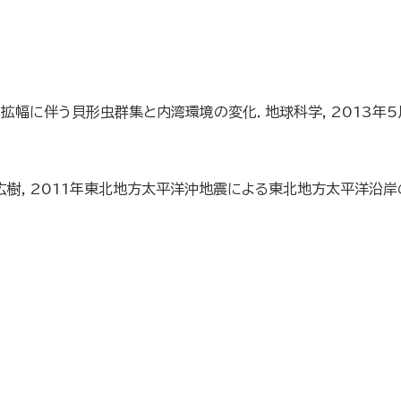
幅に伴う貝形虫群集と内湾環境の変化．地球科学，2013年5月，第
広樹，2011年東北地方太平洋沖地震による東北地方太平洋沿岸