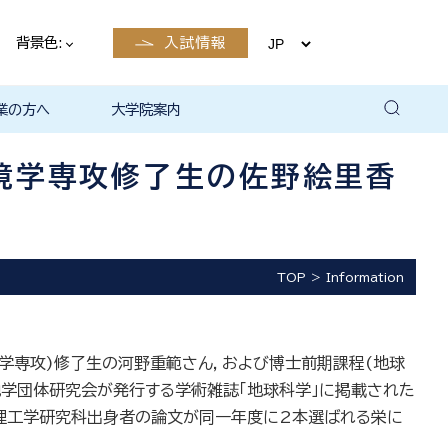
背景色:
入試情報
業の方へ
大学院案内
卒業後の
卒業後の
卒業後の
卒業後の
ザイン学科
電子工学科
ン学科卒業
島根大学教
ェしまね
育センター
覧（大学教
方へ
部同窓会
総合理工学部パンフレ
大学の広報
公開講座（大学教育セ
高大連携窓口
▪ 島根大学教育センタ
▪ 職担当者一覧（大学
共同研究
自然科学研究科
学部・大学院一貫プロ
路
路
（キャリア
当）
（キャリア
ット
ンター（公開講座担
ー（キャリア担当）
教育センター（キャリ
グラム
境学専攻修了生の佐野絵里香
当）
ア担当））
TOP
Information
工学専攻)修了生の河野重範さん，および博士前期課程(地球
地学団体研究会が発行する学術雑誌「地球科学」に掲載された
合理工学研究科出身者の論文が同一年度に2本選ばれる栄に