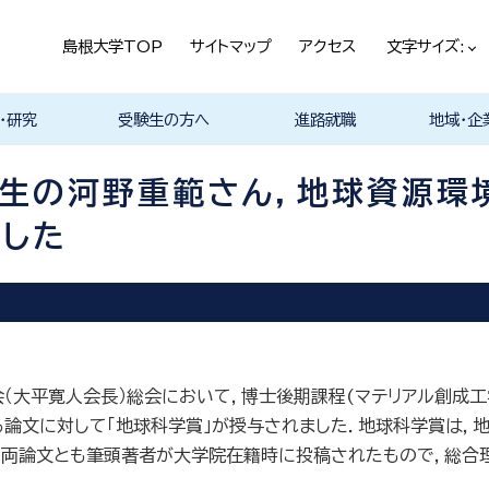
島根大学TOP
サイトマップ
アクセス
文字サイズ:
・研究
受験生の方へ
進路就職
地域・企
ける基本ポ
科
科
科
科
デザイン学科
気電子工学科
イン学科
学部プログ
リキュラム
究
理工特別コース
特別副専攻プログラム
学部・大学院一貫プロ
メンター制度
島根大学研究データ
入試情報
学部・学科・コース紹
学生の声
オープンキャンパス
総合理工学部入試説
入試情報（本学HP）
総合理工学部パンフレ
大学案内（受験生向け
学部紹介 Movie
物理工学科紹介
物質化学科紹介
地球科学科紹介
数理科学科紹介
知能情報デザイン学科
機械・電気電子工学科
建築デザイン学科紹介
理工特別コース紹介
在学生の生の声
取得可能な資格
学部の就職状況・進路
各学科の卒業後の進
就活支援体制
企業採用担当の方へ
物理工学科
物質化学科
地球科学科
数理科学科
知能情報デ
機械・電気
建築デザイ
就職相談（
ジョブカフ
島根大学教
職担当者一
市民の方へ
教育関係の
企業の方へ
総合理工学
グラム
ベース
介 Movie
明
ット
パンフレット）
Movie
Movie
Movie
Movie
紹介 Movie
紹介 Movie
Movie
Movie
路
進路
進路
進路
進路
卒業後の進
卒業後の進
後の進路
育センター
（キャリア担
育センター
了生の河野重範さん，地球資源環
担当）
担当））
した
会（大平寛人会長）総会において，博士後期課程(マテリアル創成
論文に対して「地球科学賞」が授与されました．地球科学賞は，
す．両論文とも筆頭著者が大学院在籍時に投稿されたもので，総