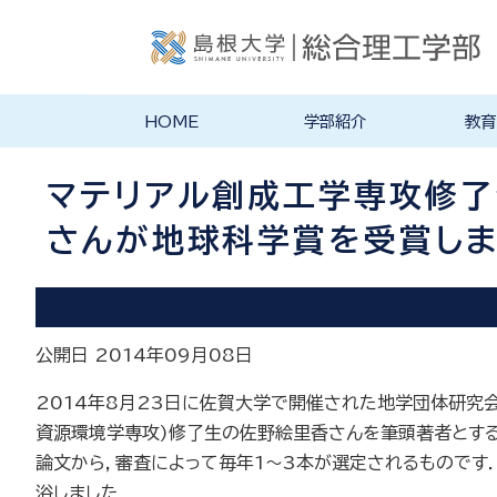
HOME
学部紹介
教育
学部長あいさつ
理念・ポリシー
学科紹介
理念・目標
教育にお
物理工学
物質化学
地球科学
数理科学
知能情報
機械・電
建築デザ
特徴的な
各学科のカ
教員の研
リシー
ラム
マテリアル創成工学専攻修
さんが地球科学賞を受賞しま
公開日 2014年09月08日
2014年8月23日に佐賀大学で開催された地学団体研究
資源環境学専攻)修了生の佐野絵里香さんを筆頭著者とする
論文から，審査によって毎年1～3本が選定されるもので
浴しました．