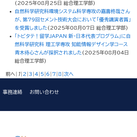
(
2025年08月25日
総合理工学部
)
自然科学研究科環境システム科学専攻の嘉壽柊哉さん
が、第79回セメント技術大会において「優秀講演者賞」
を受賞しました
(
2025年08月07日
総合理工学部
)
「トビタテ！留学JAPAN 新・日本代表プログラム」に自
然科学研究科 理工学専攻 知能情報デザイン学コース
青木待心さんが採択されました
(
2025年08月04日
総合理工学部
)
前へ
|
1
|
2
|
3
|
4
|
5
|
6
|
7
|
8
|
次へ
事務連絡
お問い合わせ