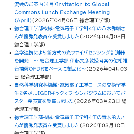
流会のご案内（4月）Invitation to Global
Commons Lunch Exchange Meeting
(April)
(
2026年04月06日
総合理工学部
)
総合理工学部機械・電気電子工学科4年の八木秀輔さ
んが優秀発表賞を受賞しました
(
2026年04月03日
総合理工学部
)
産学連携により新方式の光ファイバセンシング計測器
を開発 ～ 総合理工学部 伊藤文彦教授考案の位相雑
音補償OFDRをベースに製品化～
(
2026年04月03
日
総合理工学部
)
自然科学研究科機械・電気電子工学コースの交換留学
生２名が、JIGERキックオフ・シンポジウムにおいてポ
スター発表賞を受賞しました
(
2026年03月23日
総
合理工学部
)
総合理工学部機械・電気電子工学科4年の青木勇人さ
んが優秀発表賞を受賞しました
(
2026年03月18日
総合理工学部
)