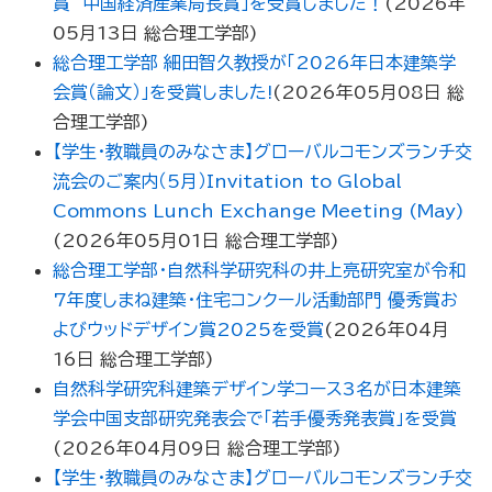
賞 中国経済産業局長賞」を受賞しました！
(
2026年
05月13日
総合理工学部
)
総合理工学部 細田智久教授が「2026年日本建築学
会賞（論文）」を受賞しました!
(
2026年05月08日
総
合理工学部
)
【学生・教職員のみなさま】グローバルコモンズランチ交
流会のご案内（5月）Invitation to Global
Commons Lunch Exchange Meeting (May)
(
2026年05月01日
総合理工学部
)
総合理工学部・自然科学研究科の井上亮研究室が令和
7年度しまね建築・住宅コンクール活動部門 優秀賞お
よびウッドデザイン賞2025を受賞
(
2026年04月
16日
総合理工学部
)
自然科学研究科建築デザイン学コース3名が日本建築
学会中国支部研究発表会で「若手優秀発表賞」を受賞
(
2026年04月09日
総合理工学部
)
【学生・教職員のみなさま】グローバルコモンズランチ交