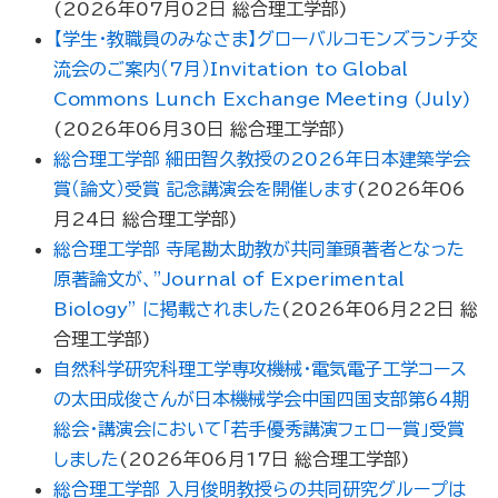
(
2026年07月02日
総合理工学部
)
【学生・教職員のみなさま】グローバルコモンズランチ交
流会のご案内（7月）Invitation to Global
Commons Lunch Exchange Meeting (July)
(
2026年06月30日
総合理工学部
)
総合理工学部 細田智久教授の2026年日本建築学会
賞（論文）受賞 記念講演会を開催します
(
2026年06
月24日
総合理工学部
)
総合理工学部 寺尾勘太助教が共同筆頭著者となった
原著論文が、”Journal of Experimental
Biology” に掲載されました
(
2026年06月22日
総
合理工学部
)
自然科学研究科理工学専攻機械・電気電子工学コース
の太田成俊さんが日本機械学会中国四国支部第64期
総会・講演会において「若手優秀講演フェロー賞」受賞
しました
(
2026年06月17日
総合理工学部
)
総合理工学部 入月俊明教授らの共同研究グループは