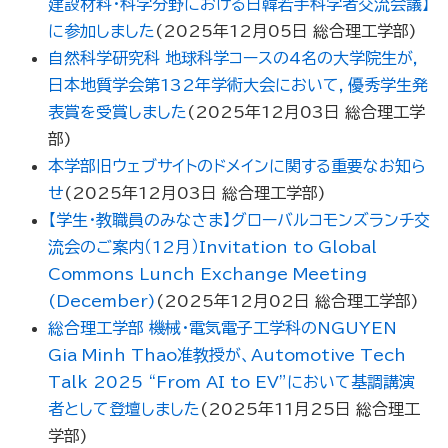
建設材料・科学分野における日韓若手科学者交流会議】
に参加しました
(
2025年12月05日
総合理工学部
)
自然科学研究科 地球科学コースの4名の大学院生が，
日本地質学会第132年学術大会において，優秀学生発
表賞を受賞しました
(
2025年12月03日
総合理工学
部
)
本学部旧ウェブサイトのドメインに関する重要なお知ら
せ
(
2025年12月03日
総合理工学部
)
【学生・教職員のみなさま】グローバルコモンズランチ交
流会のご案内（12月）Invitation to Global
Commons Lunch Exchange Meeting
(December)
(
2025年12月02日
総合理工学部
)
総合理工学部 機械・電気電子工学科のNGUYEN
Gia Minh Thao准教授が、Automotive Tech
Talk 2025 “From AI to EV”において基調講演
者として登壇しました
(
2025年11月25日
総合理工
学部
)