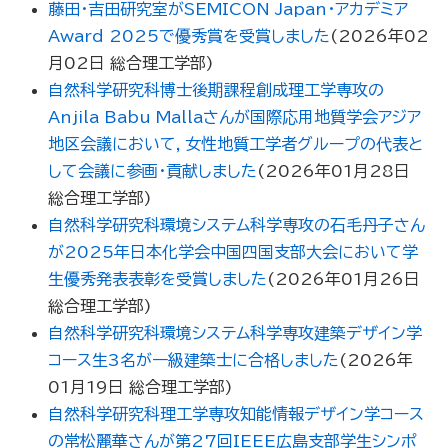
藤田・吉田研究室がSEMICON Japan・アカデミア
Award 2025で優秀賞を受賞しました
(
2026年02
月02日
総合理工学部
)
自然科学研究科博士後期課程創成理工学専攻の
Anjila Babu Mallaさんが国際応用地質学会アジア
地区会議において，女性地質工学者グループの代表と
して会議に参画・貢献しました
(
2026年01月28日
総合理工学部
)
自然科学研究科環境システム科学専攻の石毛丹子さん
が2025年日本化学会中国四国支部大会において学
生優秀発表表彰を受賞しました
(
2026年01月26日
総合理工学部
)
自然科学研究科環境システム科学専攻建築デザイン学
コース生3名が一級建築士に合格しました
(
2026年
01月19日
総合理工学部
)
自然科学研究科理工学専攻知能情報デザイン学コース
の常松麗華さんが第27回IEEE広島支部学生シンポ