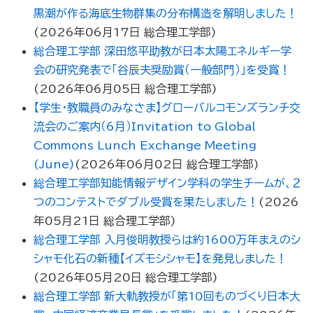
黒潮が作る海底生物群集の分布構造を解明しました！
(
2026年06月17日
総合理工学部
)
総合理工学部 深田悠平助教が日本太陽エネルギー学
会の研究発表で「谷辰夫奨励賞（一般部門）」を受賞！
(
2026年06月05日
総合理工学部
)
【学生・教職員のみなさま】グローバルコモンズランチ交
流会のご案内（6月）Invitation to Global
Commons Lunch Exchange Meeting
(June)
(
2026年06月02日
総合理工学部
)
総合理工学部知能情報デザイン学科の学生チームが、２
つのコンテストでダブル受賞を果たしました！
(
2026
年05月21日
総合理工学部
)
総合理工学部 入月俊明教授らは約1600万年まえのシ
シャモ化石の新種【イズモシシャモ】を発見しました！
(
2026年05月20日
総合理工学部
)
総合理工学部 新大軌教授が「第10回ものづくり日本大