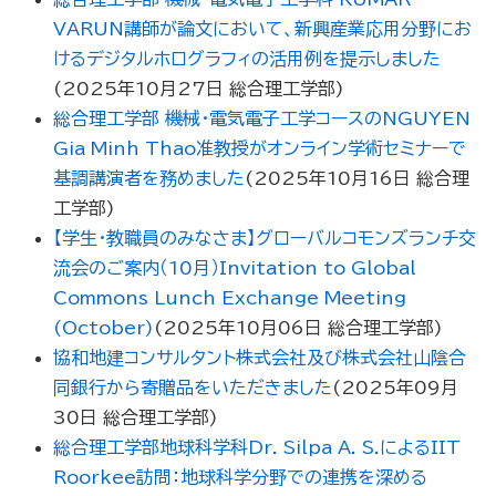
VARUN講師が論文において、新興産業応用分野にお
けるデジタルホログラフィの活用例を提示しました
(
2025年10月27日
総合理工学部
)
総合理工学部 機械・電気電子工学コースのNGUYEN
Gia Minh Thao准教授がオンライン学術セミナーで
基調講演者を務めました
(
2025年10月16日
総合理
工学部
)
【学生・教職員のみなさま】グローバルコモンズランチ交
流会のご案内（10月）Invitation to Global
Commons Lunch Exchange Meeting
(October)
(
2025年10月06日
総合理工学部
)
協和地建コンサルタント株式会社及び株式会社山陰合
同銀行から寄贈品をいただきました
(
2025年09月
30日
総合理工学部
)
総合理工学部地球科学科Dr. Silpa A. S.によるIIT
Roorkee訪問：地球科学分野での連携を深める