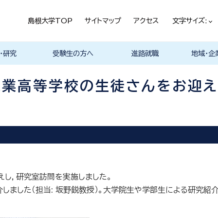
島根大学TOP
サイトマップ
アクセス
文字サイズ:
・研究
受験生の方へ
進路就職
地域・企
ける基本ポ
科
科
科
科
デザイン学科
気電子工学科
イン学科
学部プログ
リキュラム
究
理工特別コース
特別副専攻プログラム
学部・大学院一貫プロ
メンター制度
島根大学研究データ
各教員の研究紹介
入試情報
学部・学科紹介
オープンキャンパス
総合理工学部入試説
入試情報（本学HP）
総合理工学部パンフレ
大学案内（受験生向け
学部紹介Movie
総合理工学科開設
取得可能な資格
学部の就職状況・進路
各学科の卒業後の進
就活支援体制
企業採用担当の方へ
物理工学科
物質化学科
地球科学科
数理科学科
知能情報デ
機械・電気
建築デザイ
就職相談（
ジョブカフ
企業研究プ
島根大学教
職担当者一
市民の方へ
教育関係の
企業の方へ
総合理工学
グラム
ベース
明
ット
パンフレット）
路
進路
進路
進路
進路
卒業後の進
卒業後の進
後の進路
育センター
ム
（キャリア担
育センター
江工業高等学校の生徒さんをお迎
担当）
担当））
えし，研究室訪問を実施しました。
介しました（担当: 坂野鋭教授）。大学院生や学部生による研究