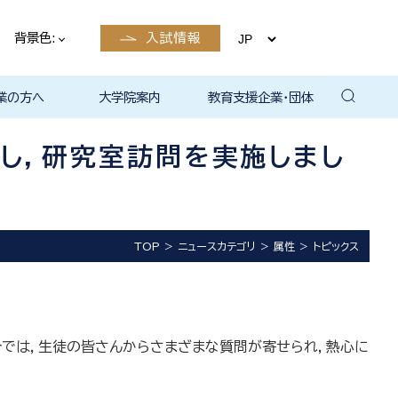
背景色:
入試情報
業の方へ
大学院案内
教育支援企業・団体
卒業後の
卒業後の
卒業後の
卒業後の
ザイン学科
電子工学科
ン学科卒業
島根大学教
ェしまね
ラットホー
育センター
覧（大学教
方へ
部同窓会
総合理工学部パンフレ
大学の広報
公開講座（大学教育セ
高大連携窓口
▪ 島根大学教育センタ
▪ 職担当者一覧（大学
共同研究
自然科学研究科
学部・大学院一貫プロ
路
路
（キャリア
当）
（キャリア
ット
ンター（公開講座担
ー（キャリア担当）
教育センター（キャリ
グラム
えし，研究室訪問を実施しまし
当）
ア担当））
TOP
ニュースカテゴリ
属性
トピックス
紹介では，生徒の皆さんからさまざまな質問が寄せられ，熱心に