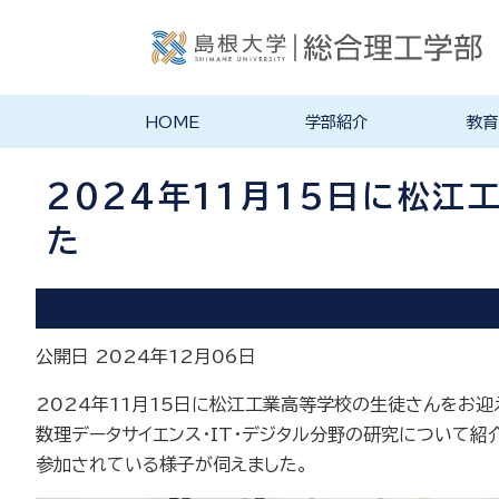
HOME
学部紹介
教育
学部長あいさつ
理念・ポリシー
総合理工学科紹介
旧学科紹介
理念・目標
教育にお
物理工学
物質化学
地球科学
数理科学
知能情報
機械・電
建築デザ
特徴的な
各学科のカ
教員の研
リシー
ラム
2024年11月15日に松
た
公開日 2024年12月06日
2024年11月15日に松江工業高等学校の生徒さんをお迎
数理データサイエンス・IT・デジタル分野の研究について紹
参加されている様子が伺えました。