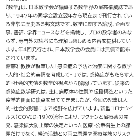
『数学』は、日本数学会が編纂する数学界の最高権威誌であ
り、1947年の同学会設立翌年から現在まで刊行されてい
る非常に歴史ある邦文誌です。数学に関する論説、企画記
事、書評、学界ニュースなどを掲載し、プロの数学者のみな
らず、専門外の読者にも理解し楽しめる内容を提供してい
ます。年4回発行され、日本数学会の会員には無償で配布
されています。
齋藤准教授が執筆した「感染症の予防と治療に関する数学
‐人的・社会的実情を考慮して‐ 」では、感染症がもたらす人
的・社会的実情を数学的視点から解説しています。従来の
感染症数学研究は、主に病原体の性質や伝播構造といった
疫学的側面に焦点を当ててきましたが、今回の記事は人
的・社会的影響にまで視野を広げています。新型コロナウイ
ルス（COVID-19）の流行により、ワクチンと治療薬の開
発、感染拡大防止策の決定といった医療・公衆衛生上の課
題だけでなく、経済活動との両立問題や医療崩壊のリスク