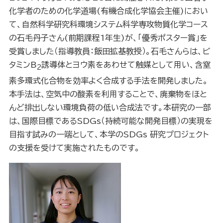
化学者のための化学道場(有機合成化学協会主催)におい
て、自然科学研究科環境システム科学専攻物質化学コース
の石毛丹子さん(前期課程1年生)が、「優秀ポスター賞」を
受賞しました（指導教員：飯田拡基教授）。石毛さんらは、ビ
タミンB
誘導体とヨウ素をあわせて触媒として用い、含窒
2
素多環式化合物を効率よく合成する手法を開発しました。
本手法は、空気中の酸素を利用することで、廃棄物をほと
んど排出しない環境負荷の低い合成法です。本研究の一部
は、国際目標であるSDGs（持続可能な開発目標）の実現を
目指す試みの一端として、本学のSDGs 研究プロジェクト
の支援を受けて実施されたものです。