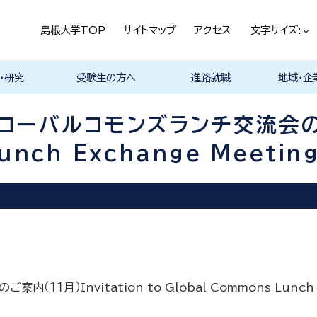
島根大学TOP
サイトマップ
アクセス
文字サイズ:
・研究
受験生の方へ
進路就職
地域・企
ける基本ポ
科
科
科
科
デザイン学科
気電子工学科
イン学科
学部プログ
リキュラム
究
理工特別コース
特別副専攻プログラム
学部・大学院一貫プロ
メンター制度
島根大学研究データ
各教員の研究紹介
入試情報
学部・学科紹介
オープンキャンパス
総合理工学部入試説
入試情報（本学HP）
総合理工学部パンフレ
大学案内（受験生向け
学部紹介Movie
総合理工学科開設
取得可能な資格
学部の就職状況・進路
各学科の卒業後の進
就活支援体制
企業採用担当の方へ
物理工学科
物質化学科
地球科学科
数理科学科
知能情報デ
機械・電気
建築デザイ
就職相談（
ジョブカフ
企業研究プ
島根大学教
職担当者一
市民の方へ
教育関係の
企業の方へ
総合理工学
グラム
ベース
明
ット
パンフレット）
路
進路
進路
進路
進路
卒業後の進
卒業後の進
後の進路
育センター
ム
（キャリア担
育センター
ーバルコモンズランチ交流会のご案
担当）
担当））
Lunch Exchange Meetin
）Invitation to Global Commons Lunch Ex