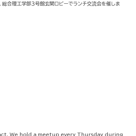
，総合理工学部３号館玄関ロビーでランチ交流会を催しま
ract. We hold a meetup every Thursday during