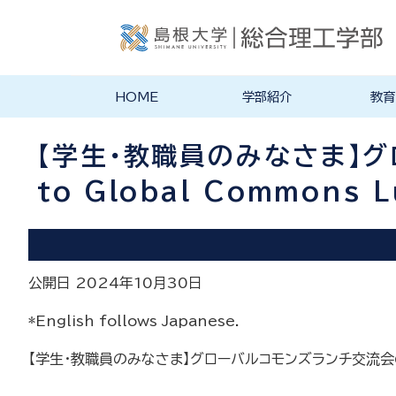
HOME
学部紹介
教育
学部長あいさつ
理念・ポリシー
総合理工学科紹介
旧学科紹介
理念・目標
教育にお
物理工学
物質化学
地球科学
数理科学
知能情報
機械・電
建築デザ
特徴的な
各学科のカ
教員の研
リシー
ラム
【学生・教職員のみなさま】グロ
to Global Commons 
公開日 2024年10月30日
*English follows Japanese.
【学生・教職員のみなさま】グローバルコモンズランチ交流会のご案内（１１月