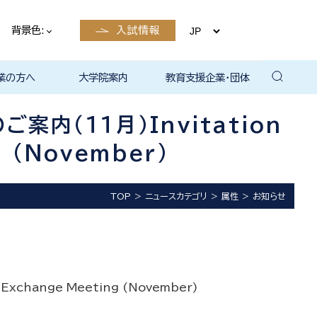
背景色:
入試情報
業の方へ
大学院案内
教育支援企業・団体
卒業後の
卒業後の
卒業後の
卒業後の
ザイン学科
電子工学科
ン学科卒業
島根大学教
ェしまね
ラットホー
育センター
覧（大学教
方へ
部同窓会
総合理工学部パンフレ
大学の広報
公開講座（大学教育セ
高大連携窓口
▪ 島根大学教育センタ
▪ 職担当者一覧（大学
共同研究
自然科学研究科
学部・大学院一貫プロ
路
路
（キャリア
当）
（キャリア
ット
ンター（公開講座担
ー（キャリア担当）
教育センター（キャリ
グラム
内（１１月）Invitation
当）
ア担当））
g (November)
TOP
ニュースカテゴリ
属性
お知らせ
change Meeting (November)