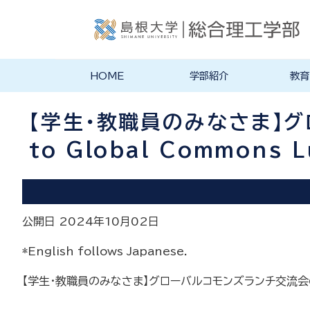
HOME
学部紹介
教育
学部長あいさつ
理念・ポリシー
総合理工学科紹介
旧学科紹介
理念・目標
教育にお
物理工学
物質化学
地球科学
数理科学
知能情報
機械・電
建築デザ
特徴的な
各学科のカ
教員の研
リシー
ラム
【学生・教職員のみなさま】グロ
to Global Commons L
公開日 2024年10月02日
*English follows Japanese.
【学生・教職員のみなさま】グローバルコモンズランチ交流会のご案内（１０月