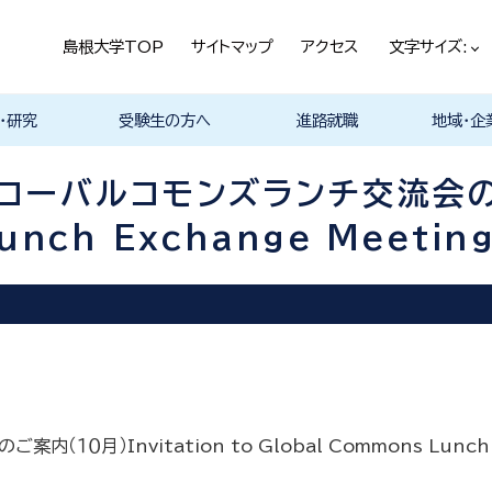
島根大学TOP
サイトマップ
アクセス
文字サイズ:
・研究
受験生の方へ
進路就職
地域・企
ける基本ポ
科
科
科
科
デザイン学科
気電子工学科
イン学科
学部プログ
リキュラム
究
理工特別コース
特別副専攻プログラム
学部・大学院一貫プロ
メンター制度
島根大学研究データ
各教員の研究紹介
入試情報
学部・学科紹介
オープンキャンパス
総合理工学部入試説
入試情報（本学HP）
総合理工学部パンフレ
大学案内（受験生向け
学部紹介Movie
総合理工学科開設
取得可能な資格
学部の就職状況・進路
各学科の卒業後の進
就活支援体制
企業採用担当の方へ
物理工学科
物質化学科
地球科学科
数理科学科
知能情報デ
機械・電気
建築デザイ
就職相談（
ジョブカフ
企業研究プ
島根大学教
職担当者一
市民の方へ
教育関係の
企業の方へ
総合理工学
グラム
ベース
明
ット
パンフレット）
路
進路
進路
進路
進路
卒業後の進
卒業後の進
後の進路
育センター
ム
（キャリア担
育センター
ーバルコモンズランチ交流会のご案
担当）
担当））
unch Exchange Meeting
）Invitation to Global Commons Lunch Ex