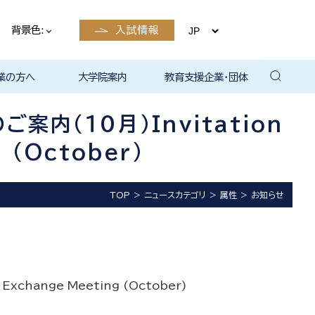
背景色:
入試情報
業の方へ
大学院案内
教育支援企業・団体
卒業後の
卒業後の
卒業後の
卒業後の
ザイン学科
電子工学科
ン学科卒業
島根大学教
ェしまね
ラットホー
育センター
覧（大学教
方へ
部同窓会
総合理工学部パンフレ
大学の広報
公開講座（大学教育セ
高大連携窓口
▪ 島根大学教育センタ
▪ 職担当者一覧（大学
共同研究
自然科学研究科
学部・大学院一貫プロ
路
路
（キャリア
当）
（キャリア
ット
ンター（公開講座担
ー（キャリア担当）
教育センター（キャリ
グラム
内（１０月）Invitation
当）
ア担当））
 (October)
TOP
ニュースカテゴリ
属性
お知らせ
change Meeting (October)