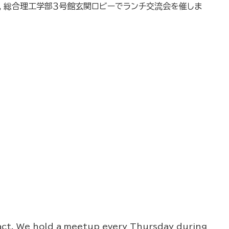
，総合理工学部３号館玄関ロビーでランチ交流会を催しま
ract. We hold a meetup every Thursday during