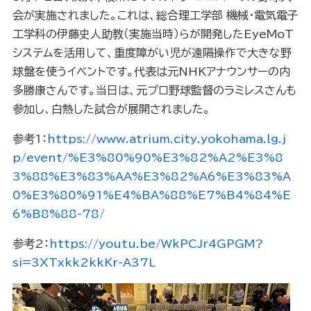
会が実施されました。これは、総合理工学部 機械・電気電子
工学科の伊藤史人助教（実施当時）らが開発したEyeMoT
システムを活用して、重度障がい児が遠隔操作で大きな野
球盤を使うイベントです。代表は元NHKアナウンサーの内
多勝康さんです。当日は、元プロ野球監督のラミレスさんも
参加し、白熱した試合が展開されました。
参考1：
https://www.atrium.city.yokohama.lg.j
p/event/%E3%80%90%E3%82%A2%E3%8
3%88%E3%83%AA%E3%82%A6%E3%83%A
0%E3%80%91%E4%BA%88%E7%B4%84%E
6%B8%88-78/
参考2：
https://youtu.be/WkPCJr4GPGM?
si=3XTxkk2kkKr-A37L