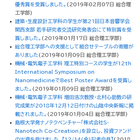
優秀賞を受賞しました。
(
2019年02月07日
総合理
工学部
)
建築・生産設計工学科の学生が第21回日本音響学会
関西支部 若手研究者交流研究発表会にて特別賞を受
賞しました。
(
2019年01月17日
総合理工学部
)
総合理工学部への支援として組合せテーブルの寄贈が
ありました
(
2019年01月09日
総合理工学部
)
機械・電気電子工学科 理工特別コースの学生が12th
International Symposium on
NanomedicineでBest Poster Awardを受賞し
ました。
(
2019年01月09日
総合理工学部
)
機械・電気電子工学科 増田浩次教授・北村心助教の研
究成果が2018年12月12日付けの山陰中央新報に掲
載されました。
(
2019年01月04日
総合理工学部
)
島根大学発ナノテクベンチャー「株式会社S-
Nanotech Co-Creation」を設立し、投資ファンド
の出資を受けました。【12/14(金)記者会見】
(
2018