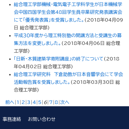
総合理工学部機械・電気電子工学科学生が日本機械学
会中国四国学生会第48回学生員卒業研究発表講演会
にて「優秀発表賞」を受賞しました。
(
2018年04月09
日
総合理工学部
)
平成３０年度から理工特別塾の開講方法と受講生の募
集方法を変更しました。
(
2018年04月06日
総合理
工学部
)
「日新・木質建築学寄附講座」の終了について
(
2018
年04月02日
総合理工学部
)
総合理工学研究科 下倉助教が日本音響学会にて学会
活動報告賞を受賞しました。
(
2018年03月30日
総
合理工学部
)
前へ
|
1
|
2
|
3
|
4
|
5
|
6
|
7
|
8
|
次へ
事務連絡
お問い合わせ