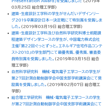
Presentation Award」を受賞しました
(
2019年
03月25日
総合理工学部
)
建築・生産設計工学科の学生がせんだいデザインリー
グ2019卒業設計日本一決定戦にて特別賞を受賞しま
した。
(
2019年03月19日
総合理工学部
)
建築・生産設計工学科及び自然科学研究科博士前期課
程建築デザイン学コースの学生が、中国電力株式会社
主催「第22回ぐっとずっと。エネルギア住宅作品コンテ
スト2018」の学生部門にて最優秀賞、優秀賞、審査委
員特別賞を受賞しました。
(
2019年03月15日
総合
理工学部
)
自然科学研究科 機械・電気電子工学コースの学生が
第27回計測自動制御学会中国支部学術講演会にて奨
励賞を受賞しました。
(
2019年02月07日
総合理工
学部
)
総合理工学研究科 機械・電気電子工学コースの学生
が第27回計測自動制御学会中国支部学術講演会にて