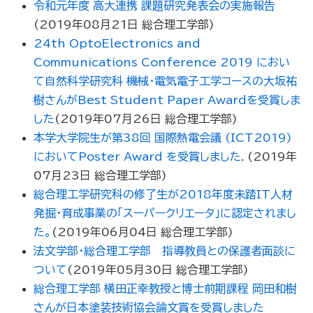
令和元年度 高大連携 課題研究発表会の実施報告
(
2019年08月21日
総合理工学部
)
24th OptoElectronics and
Communications Conference 2019 におい
て自然科学研究科 機械・電気電子工学コースの大坂祐
樹さんがBest Student Paper Awardを受賞しま
した
(
2019年07月26日
総合理工学部
)
本学大学院生が第38回 国際熱電会議 (ICT2019)
においてPoster Award を受賞しました．
(
2019年
07月23日
総合理工学部
)
総合理工学研究科の修了生が2018年度未踏IT人材
発掘・育成事業の「スーパークリエータ」に認定されまし
た。
(
2019年06月04日
総合理工学部
)
法文学部・総合理工学部 指導教員との保護者面談に
ついて
(
2019年05月30日
総合理工学部
)
総合理工学部 横田正幸教授と博士前期課程 岡田和樹
さんが日本塗装技術協会論文賞を受賞しました