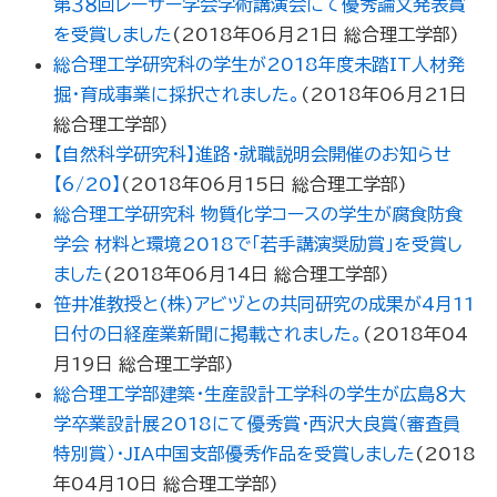
第３８回レーザー学会学術講演会にて優秀論文発表賞
を受賞しました
(
2018年06月21日
総合理工学部
)
総合理工学研究科の学生が2018年度未踏IT人材発
掘・育成事業に採択されました。
(
2018年06月21日
総合理工学部
)
【自然科学研究科】進路・就職説明会開催のお知らせ
【6/20】
(
2018年06月15日
総合理工学部
)
総合理工学研究科 物質化学コースの学生が腐食防食
学会 材料と環境2018で「若手講演奨励賞」を受賞し
ました
(
2018年06月14日
総合理工学部
)
笹井准教授と(株)アビヅとの共同研究の成果が4月11
日付の日経産業新聞に掲載されました。
(
2018年04
月19日
総合理工学部
)
総合理工学部建築・生産設計工学科の学生が広島８大
学卒業設計展2018にて優秀賞・西沢大良賞（審査員
特別賞）・JIA中国支部優秀作品を受賞しました
(
2018
年04月10日
総合理工学部
)