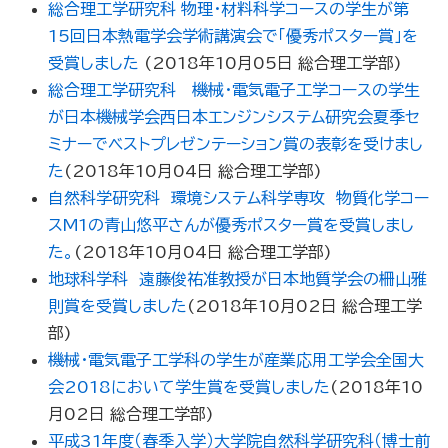
総合理工学研究科 物理･材料科学コースの学生が第
15回日本熱電学会学術講演会で「優秀ポスター賞」を
受賞しました
(
2018年10月05日
総合理工学部
)
総合理工学研究科 機械・電気電子工学コースの学生
が日本機械学会西日本エンジンシステム研究会夏季セ
ミナーでベストプレゼンテーション賞の表彰を受けまし
た
(
2018年10月04日
総合理工学部
)
自然科学研究科 環境システム科学専攻 物質化学コー
スM1の青山悠平さんが優秀ポスター賞を受賞しまし
た。
(
2018年10月04日
総合理工学部
)
地球科学科 遠藤俊祐准教授が日本地質学会の柵山雅
則賞を受賞しました
(
2018年10月02日
総合理工学
部
)
機械・電気電子工学科の学生が産業応用工学会全国大
会2018において学生賞を受賞しました
(
2018年10
月02日
総合理工学部
)
平成31年度（春季入学）大学院自然科学研究科（博士前