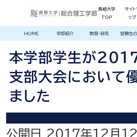
島根大学
サイト
TOP
ップ
HOME
学部紹介
教育・研究
受験生
学部長あいさ
理念・ポリシー
学科紹介
理念・目標
教育における
物理工学科
物質化学科
地球科学科
数理科学科
知能情報デザ
機械・電気電子
建築デザイン学
特徴的な学部
各学科のカリ
教員の研究
理工特別
特別副専
学部・大
メンター
島根大学
入試情報
学部・学科
学生の声
つ
基本ポリシー
イン学科
工学科
科
プログラム
キュラム
ス
ログラム
貫プログ
データベ
ース紹介
本学部学生が201
Movie
支部大会において
ました
公開日 2017年12月1