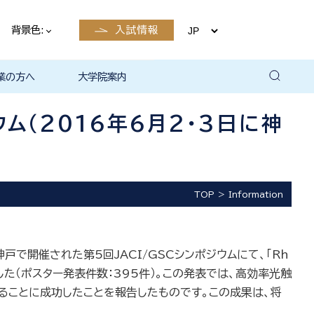
背景色:
入試情報
業の方へ
大学院案内
卒業後の
卒業後の
卒業後の
卒業後の
ザイン学科
電子工学科
ン学科卒業
島根大学教
ェしまね
育センター
覧（大学教
方へ
部同窓会
総合理工学部パンフレ
大学の広報
公開講座（大学教育セ
高大連携窓口
▪ 島根大学教育センタ
▪ 職担当者一覧（大学
共同研究
自然科学研究科
学部・大学院一貫プロ
路
路
（キャリア
当）
（キャリア
ット
ンター（公開講座担
ー（キャリア担当）
教育センター（キャリ
グラム
ム（2016年6月2・3日に神
当）
ア担当））
TOP
Information
ル神戸で開催された第5回JACI/GSCシンポジウムにて、「Rh
た（ポスター発表件数：395件）。この発表では、高効率光触
ることに成功したことを報告したものです。この成果は、将