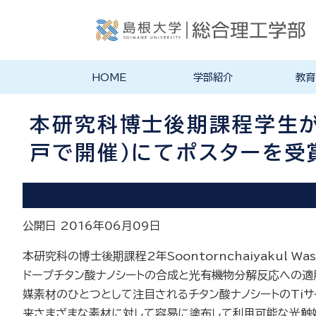
HOME
学部紹介
教育
学部長あいさつ
理念・ポリシー
学科紹介
理念・目標
教育にお
物理工学
物質化学
地球科学
数理科学
知能情報
機械・電
建築デザ
特徴的な
各学科のカ
教員の研
リシー
ラム
本研究科博士後期課程学生がが
戸で開催）にてポスターを受
公開日 2016年06月09日
本研究科の博士後期課程2年Soontornchaiyakul 
ドープチタン酸ナノシートの合成と光有機物分解反応への適用
媒素材のひとつとして注目されるチタン酸ナノシートのTi
来さまざまな素材に対して容易に塗布して利用可能な光触