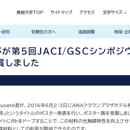
島根大学TOP
サイトマップ
アクセス
文字サイズ:
・研究
受験生の方へ
進路就職
地域・企
ける基本ポ
科
科
科
科
デザイン学科
気電子工学科
イン学科
学部プログ
リキュラム
究
理工特別コース
特別副専攻プログラム
学部・大学院一貫プロ
メンター制度
島根大学研究データ
入試情報
学部・学科・コース紹
学生の声
オープンキャンパス
総合理工学部入試説
入試情報（本学HP）
総合理工学部パンフレ
大学案内（受験生向け
学部紹介 Movie
物理工学科紹介
物質化学科紹介
地球科学科紹介
数理科学科紹介
知能情報デザイン学科
機械・電気電子工学科
建築デザイン学科紹介
理工特別コース紹介
在学生の生の声
取得可能な資格
学部の就職状況・進路
各学科の卒業後の進
就活支援体制
企業採用担当の方へ
物理工学科
物質化学科
地球科学科
数理科学科
知能情報デ
機械・電気
建築デザイ
就職相談（
ジョブカフ
島根大学教
職担当者一
市民の方へ
教育関係の
企業の方へ
総合理工学
グラム
ベース
介 Movie
明
ット
パンフレット）
Movie
Movie
Movie
Movie
紹介 Movie
紹介 Movie
Movie
Movie
路
進路
進路
進路
進路
卒業後の進
卒業後の進
後の進路
育センター
（キャリア担
育センター
第5回JACI/GSCシンポジウ
担当）
担当））
賞しました
Wasusate君が、2016年6月2・3日にANAクラウンプラザホテ
」というタイトルのポスター発表を行い、ポスター賞を受賞しまし
サイトにRhをドープすることで、この材料の光触媒特性を向上させ
媒材料としての利用が期待できるものです。