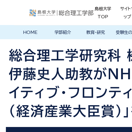
島根大学
サイト
TOP
ップ
HOME
学部紹介
教育・研究
受験生
学部長あいさ
理念・ポリシー
学科紹介
理念・目標
教育における
物理工学科
物質化学科
地球科学科
数理科学科
知能情報デザ
機械・電気電子
建築デザイン学
特徴的な学部
各学科のカリ
教員の研究
理工特別
特別副専
学部・大
メンター
島根大学
入試情報
学部・学科
学生の声
つ
基本ポリシー
イン学科
工学科
科
プログラム
キュラム
ス
ログラム
貫プログ
データベ
ース紹介
総合理工学研究科 
Movie
伊藤史人助教がNH
イティブ・フロンテ
（経済産業大臣賞）