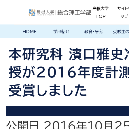
島根大学
サイト
TOP
ップ
HOME
学部紹介
教育・研究
受験生
学部長あいさ
理念・ポリシー
学科紹介
理念・目標
教育における
物理工学科
物質化学科
地球科学科
数理科学科
知能情報デザ
機械・電気電子
建築デザイン学
特徴的な学部
各学科のカリ
教員の研究
理工特別
特別副専
学部・大
メンター
島根大学
入試情報
学部・学科
学生の声
つ
基本ポリシー
イン学科
工学科
科
プログラム
キュラム
ス
ログラム
貫プログ
データベ
ース紹介
本研究科 濱口雅史
Movie
授が2016年度計
受賞しました
公開日 2016年10月2