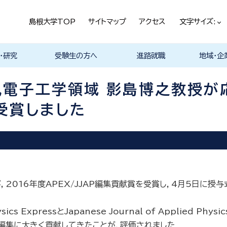
島根大学TOP
サイトマップ
アクセス
文字サイズ:
・研究
受験生の方へ
進路就職
地域・企
ける基本ポ
科
科
科
科
デザイン学科
気電子工学科
イン学科
学部プログ
リキュラム
究
理工特別コース
特別副専攻プログラム
学部・大学院一貫プロ
メンター制度
島根大学研究データ
入試情報
学部・学科・コース紹
学生の声
オープンキャンパス
総合理工学部入試説
入試情報（本学HP）
総合理工学部パンフレ
大学案内（受験生向け
学部紹介 Movie
物理工学科紹介
物質化学科紹介
地球科学科紹介
数理科学科紹介
知能情報デザイン学科
機械・電気電子工学科
建築デザイン学科紹介
理工特別コース紹介
在学生の生の声
取得可能な資格
学部の就職状況・進路
各学科の卒業後の進
就活支援体制
企業採用担当の方へ
物理工学科
物質化学科
地球科学科
数理科学科
知能情報デ
機械・電気
建築デザイ
就職相談（
ジョブカフ
島根大学教
職担当者一
市民の方へ
教育関係の
企業の方へ
総合理工学
グラム
ベース
介 Movie
明
ット
パンフレット）
Movie
Movie
Movie
Movie
紹介 Movie
紹介 Movie
Movie
Movie
路
進路
進路
進路
進路
卒業後の進
卒業後の進
後の進路
育センター
（キャリア担
育センター
気電子工学領域 影島博之教授が
担当）
担当））
を受賞しました
2016年度APEX/JJAP編集貢献賞を受賞し，4月5日に授
s ExpressとJapanese Journal of Applied
編集に大きく貢献してきたことが，評価されました．