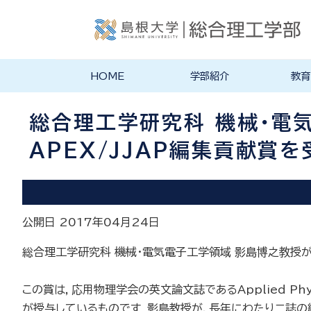
HOME
学部紹介
教育
学部長あいさつ
理念・ポリシー
学科紹介
理念・目標
教育にお
物理工学
物質化学
地球科学
数理科学
知能情報
機械・電
建築デザ
特徴的な
各学科のカ
教員の研
リシー
ラム
総合理工学研究科 機械・電
APEX/JJAP編集貢献賞
公開日 2017年04月24日
総合理工学研究科 機械・電気電子工学領域 影島博之教授が，
この賞は，応用物理学会の英文論文誌であるApplied Physic
が授与しているものです．影島教授が，長年にわたり二誌の