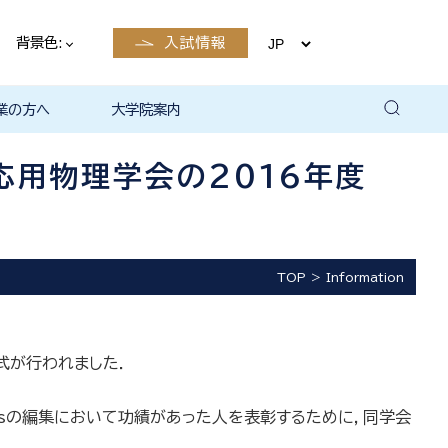
背景色:
入試情報
業の方へ
大学院案内
卒業後の
卒業後の
卒業後の
卒業後の
ザイン学科
電子工学科
ン学科卒業
島根大学教
ェしまね
育センター
覧（大学教
方へ
部同窓会
総合理工学部パンフレ
大学の広報
公開講座（大学教育セ
高大連携窓口
▪ 島根大学教育センタ
▪ 職担当者一覧（大学
共同研究
自然科学研究科
学部・大学院一貫プロ
路
路
（キャリア
当）
（キャリア
ット
ンター（公開講座担
ー（キャリア担当）
教育センター（キャリ
グラム
応用物理学会の2016年度
当）
ア担当））
TOP
Information
与式が行われました．
 Physicsの編集において功績があった人を表彰するために，同学会