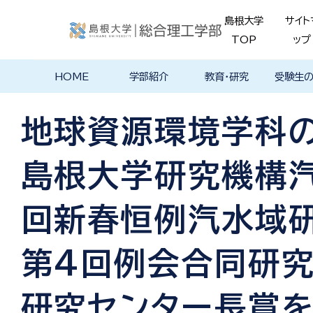
島根大学
サイト
TOP
ップ
HOME
学部紹介
教育・研究
受験生
学部長あいさ
理念・ポリシー
学科紹介
理念・目標
教育における
物理工学科
物質化学科
地球科学科
数理科学科
知能情報デザ
機械・電気電子
建築デザイン学
特徴的な学部
各学科のカリ
教員の研究
理工特別
特別副専
学部・大
メンター
島根大学
入試情報
学部・学科
学生の声
つ
基本ポリシー
イン学科
工学科
科
プログラム
キュラム
ス
ログラム
貫プログ
データベ
ース紹介
地球資源環境学科の
Movie
島根大学研究機構汽
回新春恒例汽水域研
第4回例会合同研
研究センター長賞を