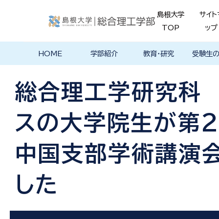
島根大学
サイト
TOP
ップ
HOME
学部紹介
教育・研究
受験生
学部長あいさ
理念・ポリシー
学科紹介
理念・目標
教育における
物理工学科
物質化学科
地球科学科
数理科学科
知能情報デザ
機械・電気電子
建築デザイン学
特徴的な学部
各学科のカリ
教員の研究
理工特別
特別副専
学部・大
メンター
島根大学
入試情報
学部・学科
学生の声
つ
基本ポリシー
イン学科
工学科
科
プログラム
キュラム
ス
ログラム
貫プログ
データベ
ース紹介
総合理工学研究科
Movie
スの大学院生が第
中国支部学術講演
した