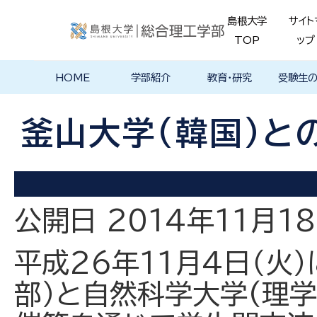
島根大学
サイト
TOP
ップ
HOME
学部紹介
教育・研究
受験生
学部長あいさ
理念・ポリシー
学科紹介
理念・目標
教育における
物理工学科
物質化学科
地球科学科
数理科学科
知能情報デザ
機械・電気電子
建築デザイン学
特徴的な学部
各学科のカリ
教員の研究
理工特別
特別副専
学部・大
メンター
島根大学
入試情報
学部・学科
学生の声
つ
基本ポリシー
イン学科
工学科
科
プログラム
キュラム
ス
ログラム
貫プログ
データベ
ース紹介
釜山大学(韓国)と
Movie
公開日 2014年11月1
平成26年11月4日（火
部）と自然科学大学(理学