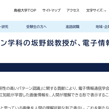
島根大学TOP
サイトマップ
アクセス
文字サイズ:
・研究
受験生の方へ
進路就職
地域・企
ける基本ポ
科
科
科
科
デザイン学科
気電子工学科
イン学科
学部プログ
リキュラム
究
理工特別コース
特別副専攻プログラム
学部・大学院一貫プロ
メンター制度
島根大学研究データ
入試情報
学部・学科・コース紹
学生の声
オープンキャンパス
総合理工学部入試説
入試情報（本学HP）
総合理工学部パンフレ
大学案内（受験生向け
学部紹介 Movie
物理工学科紹介
物質化学科紹介
地球科学科紹介
数理科学科紹介
知能情報デザイン学科
機械・電気電子工学科
建築デザイン学科紹介
理工特別コース紹介
在学生の生の声
取得可能な資格
学部の就職状況・進路
各学科の卒業後の進
就活支援体制
企業採用担当の方へ
物理工学科
物質化学科
地球科学科
数理科学科
知能情報デ
機械・電気
建築デザイ
就職相談（
ジョブカフ
島根大学教
職担当者一
市民の方へ
教育関係の
企業の方へ
総合理工学
グラム
ベース
介 Movie
明
ット
パンフレット）
Movie
Movie
Movie
Movie
紹介 Movie
紹介 Movie
Movie
Movie
路
進路
進路
進路
進路
卒業後の進
卒業後の進
後の進路
育センター
（キャリア担
育センター
ン学科の坂野鋭教授が、電子情
担当）
担当））
性の高いパターン認識」に関する貢献により、電子情報通信学会
工知能が学習した画像情報を、人間が理解できる形で表示するこ
)だと思っている画像を人間の理解可能な形で表示し、これを新た