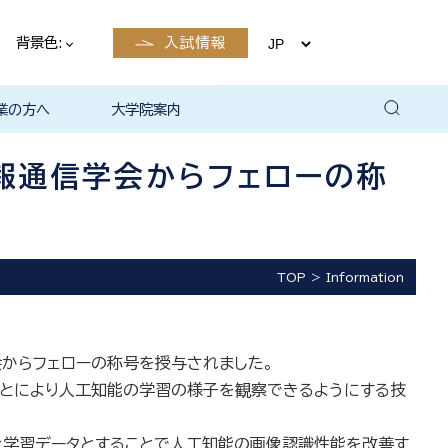
背景色:
入試情報
業の方へ
大学院案内
卒業後の
卒業後の
卒業後の
卒業後の
ザイン学科
電子工学科
ン学科卒業
島根大学教
ェしまね
育センター
覧（大学教
方へ
部同窓会
総合理工学部パンフレ
大学の広報
公開講座（大学教育セ
高大連携窓口
▪ 島根大学教育センタ
▪ 職担当者一覧（大学
共同研究
自然科学研究科
学部・大学院一貫プロ
路
路
（キャリア
当）
（キャリア
ット
ンター（公開講座担
ー（キャリア担当）
教育センター（キャリ
グラム
報通信学会からフェローの称
当）
ア担当））
TOP
Information
からフェローの称号を授与されました。
とにより人工知能の学習の様子を観察できるようにする技
な学習データとすることで人工知能の画像認識性能を改善す