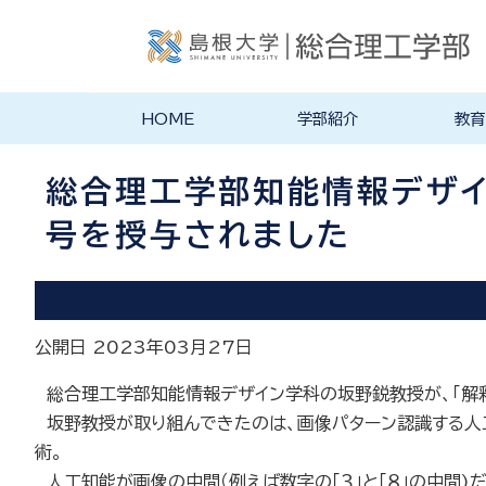
HOME
学部紹介
教育
学部長あいさつ
理念・ポリシー
学科紹介
理念・目標
教育にお
物理工学
物質化学
地球科学
数理科学
知能情報
機械・電
建築デザ
特徴的な
各学科のカ
教員の研
リシー
ラム
総合理工学部知能情報デザイ
号を授与されました
公開日 2023年03月27日
総合理工学部知能情報デザイン学科の坂野鋭教授が、「解釈
坂野教授が取り組んできたのは、画像パターン認識する人
術。
人工知能が画像の中間（例えば数字の「３」と「８」の中間