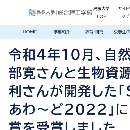
島根大学
サイト
TOP
ップ
HOME
学部紹介
教育・研究
受験生
学部長あいさ
理念・ポリシー
学科紹介
理念・目標
教育における
物理工学科
物質化学科
地球科学科
数理科学科
知能情報デザ
機械・電気電子
建築デザイン学
特徴的な学部
各学科のカリ
教員の研究
理工特別
特別副専
学部・大
メンター
島根大学
入試情報
学部・学科
学生の声
つ
基本ポリシー
イン学科
工学科
科
プログラム
キュラム
ス
ログラム
貫プログ
データベ
ース紹介
令和4年10月、自
Movie
部寛さんと生物資
利さんが開発した「S
あわ～ど2022」
賞を受賞しました