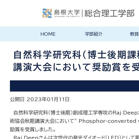
HOME
学部紹介
教育
学部長あいさつ
理念・ポリシー
学科紹介
理念・目標
教育にお
物理工学
物質化学
地球科学
数理科学
知能情報
機械・電
建築デザ
特徴的な
各学科のカ
教員の研
リシー
ラム
自然科学研究科（博士後期課程
講演大会において奨励賞を
公開日 2023年01月11日
自然科学研究科（博士後期）創成理工学専攻のRaj Dee
術協会秋期講演大会において” Phosphor-converted wh
励賞を受賞しました。
Raj Deepさんは次世代の発光ダイオード（LED）と