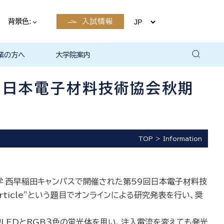
背景色:
入試情報
業の方へ
大学院案内
卒業後の
卒業後の
卒業後の
卒業後の
ザイン学科
電子工学科
ン学科卒業
島根大学教
ェしまね
育センター
覧（大学教
方へ
部同窓会
総合理工学部パンフレ
大学の広報
公開講座（大学教育セ
高大連携窓口
▪ 島根大学教育センタ
▪ 職担当者一覧（大学
共同研究
自然科学研究科
学部・大学院一貫プロ
路
路
（キャリア
当）
（キャリア
ット
ンター（公開講座担
ー（キャリア担当）
教育センター（キャリ
グラム
9回日本電子材料技術協会秋期
当）
ア担当））
TOP
Information
大学 西早稲田キャンパスで開催された第59回日本電子材料技
nanoparticle”という題目でオンラインによる研究発表を行い、奨
線LEDとRGB３色の蛍光体を用い、注入電流を変えても発光