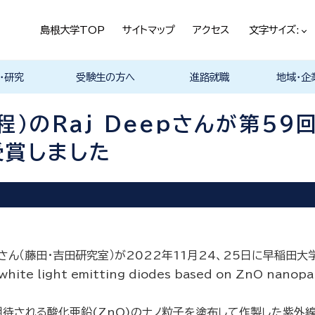
島根大学TOP
サイトマップ
アクセス
文字サイズ:
・研究
受験生の方へ
進路就職
地域・企
ける基本ポ
科
科
科
科
デザイン学科
気電子工学科
イン学科
学部プログ
リキュラム
究
理工特別コース
特別副専攻プログラム
学部・大学院一貫プロ
メンター制度
島根大学研究データ
入試情報
学部・学科・コース紹
学生の声
オープンキャンパス
総合理工学部入試説
入試情報（本学HP）
総合理工学部パンフレ
大学案内（受験生向け
学部紹介 Movie
物理工学科紹介
物質化学科紹介
地球科学科紹介
数理科学科紹介
知能情報デザイン学科
機械・電気電子工学科
建築デザイン学科紹介
理工特別コース紹介
在学生の生の声
取得可能な資格
学部の就職状況・進路
各学科の卒業後の進
就活支援体制
企業採用担当の方へ
物理工学科
物質化学科
地球科学科
数理科学科
知能情報デ
機械・電気
建築デザイ
就職相談（
ジョブカフ
島根大学教
職担当者一
市民の方へ
教育関係の
企業の方へ
総合理工学
グラム
ベース
介 Movie
明
ット
パンフレット）
Movie
Movie
Movie
Movie
紹介 Movie
紹介 Movie
Movie
Movie
路
進路
進路
進路
進路
卒業後の進
卒業後の進
後の進路
育センター
（キャリア担
育センター
）のRaj Deepさんが第5
担当）
担当））
受賞しました
pさん（藤田・吉田研究室）が2022年11月24、25日に早稲田
ite light emitting diodes based on ZnO 
して期待される酸化亜鉛(ZnO)のナノ粒子を塗布して作製した紫外