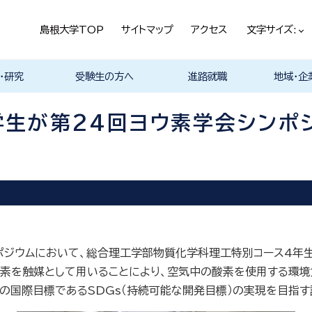
島根大学TOP
サイトマップ
アクセス
文字サイズ:
・研究
受験生の方へ
進路就職
地域・企
ける基本ポ
科
科
科
科
デザイン学科
気電子工学科
イン学科
学部プログ
リキュラム
究
理工特別コース
特別副専攻プログラム
学部・大学院一貫プロ
メンター制度
島根大学研究データ
入試情報
学部・学科・コース紹
学生の声
オープンキャンパス
総合理工学部入試説
入試情報（本学HP）
総合理工学部パンフレ
大学案内（受験生向け
学部紹介 Movie
物理工学科紹介
物質化学科紹介
地球科学科紹介
数理科学科紹介
知能情報デザイン学科
機械・電気電子工学科
建築デザイン学科紹介
理工特別コース紹介
在学生の生の声
取得可能な資格
学部の就職状況・進路
各学科の卒業後の進
就活支援体制
企業採用担当の方へ
物理工学科
物質化学科
地球科学科
数理科学科
知能情報デ
機械・電気
建築デザイ
就職相談（
ジョブカフ
島根大学教
職担当者一
市民の方へ
教育関係の
企業の方へ
総合理工学
グラム
ベース
介 Movie
明
ット
パンフレット）
Movie
Movie
Movie
Movie
紹介 Movie
紹介 Movie
Movie
Movie
路
進路
進路
進路
進路
卒業後の進
卒業後の進
後の進路
育センター
（キャリア担
育センター
生が第24回ヨウ素学会シンポ
担当）
担当））
ポジウムにおいて、総合理工学部物質化学科理工特別コース4年生
ヨウ素を触媒として用いることにより、空気中の酸素を使用する
年の国際目標であるSDGs（持続可能な開発目標）の実現を目指す