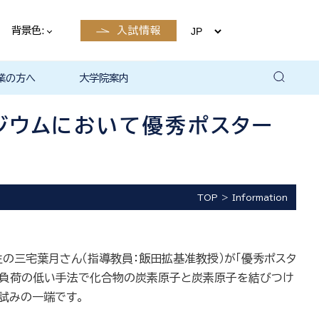
背景色:
入試情報
業の方へ
大学院案内
卒業後の
卒業後の
卒業後の
卒業後の
ザイン学科
電子工学科
ン学科卒業
島根大学教
ェしまね
育センター
覧（大学教
方へ
部同窓会
総合理工学部パンフレ
大学の広報
公開講座（大学教育セ
高大連携窓口
▪ 島根大学教育センタ
▪ 職担当者一覧（大学
共同研究
自然科学研究科
学部・大学院一貫プロ
路
路
（キャリア
当）
（キャリア
ット
ンター（公開講座担
ー（キャリア担当）
教育センター（キャリ
グラム
ジウムにおいて優秀ポスター
当）
ア担当））
TOP
Information
の三宅葉月さん（指導教員：飯田拡基准教授）が「優秀ポスタ
環境負荷の低い手法で化合物の炭素原子と炭素原子を結びつけ
試みの一端です。