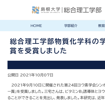
HOME
学部紹介
教育
学部長あいさつ
理念・ポリシー
学科紹介
理念・目標
教育にお
物理工学
物質化学
地球科学
数理科学
知能情報
機械・電
建築デザ
特徴的な
各学科のカ
教員の研
リシー
ラム
総合理工学部物質化学科の学
賞を受賞しました
公開日 2021年10月07日
2021年9月10日に開催された第24回ヨウ素学会シン
ー賞」を受賞しました。三宅さんは、ビタミンB₂誘導体と
ることができることを見出し、発表しました。本研究は、近