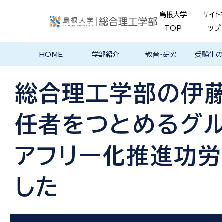
島根大学
サイト
TOP
ップ
HOME
学部紹介
教育・研究
受験生
学部長あいさ
理念・ポリシー
学科紹介
理念・目標
教育における
物理工学科
物質化学科
地球科学科
数理科学科
知能情報デザ
機械・電気電子
建築デザイン学
特徴的な学部
各学科のカリ
教員の研究
理工特別
特別副専
学部・大
メンター
島根大学
入試情報
学部・学科
学生の声
つ
基本ポリシー
イン学科
工学科
科
プログラム
キュラム
ス
ログラム
貫プログ
データベ
ース紹介
総合理工学部の伊
Movie
任者をつとめるグ
アフリー化推進功
した