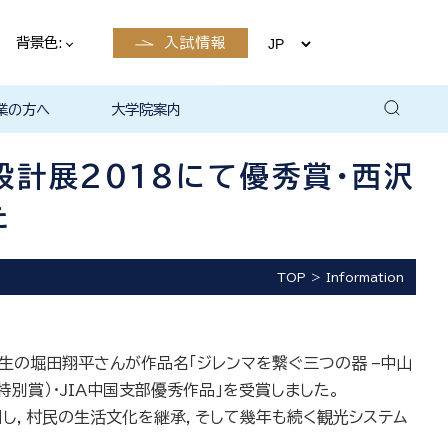
背景色:
入試情報
業の方へ
大学院案内
卒業後の
卒業後の
卒業後の
卒業後の
ザイン学科
電子工学科
ン学科卒業
島根大学教
ェしまね
育センター
覧（大学教
方へ
部同窓会
総合理工学部パンフレ
大学の広報
公開講座（大学教育セ
高大連携窓口
▪ 島根大学教育センタ
▪ 職担当者一覧（大学
共同研究
自然科学研究科
学部・大学院一貫プロ
路
路
（キャリア
当）
（キャリア
ット
ンター（公開講座担
ー（キャリア担当）
教育センター（キャリ
グラム
計展2018にて優秀賞・西沢
当）
ア担当））
た
TOP
Information
生の堀田翔平さんが作品名「ジレンマを繋ぐ三つの器 –中山
別賞）・JIA中国支部優秀作品」を受賞しました。
し，村民の生活文化を継承，そして幾年も続く観光システム