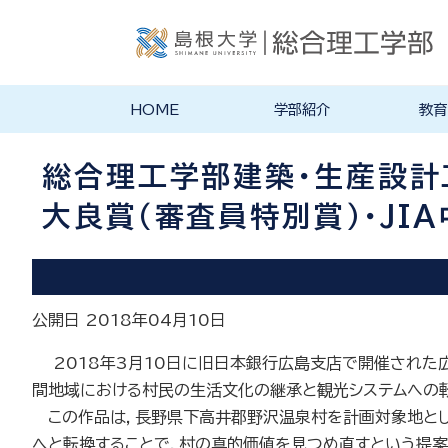
HOME
学部紹介
教育
学部長あいさつ
理念・ポリシー
学科紹介
理念・目標
教育にお
物理工学
物質化学
地球科学
数理科学
知能情報
機械・電
建築デザ
特徴的な
各学科のカ
教員の研
リシー
ラム
総合理工学部建築・生産設計
大良賞（審査員特別賞）・JI
公開日 2018年04月10日
2018年3月10日に旧日本銀行広島支店で開催された広
間地域における村民の生活文化の継承と観光システムへの転換
この作品は，長野県下高井郡野沢温泉村を計画対象地とし
へと転換することで，村の真的価値を見つめ直すという提案