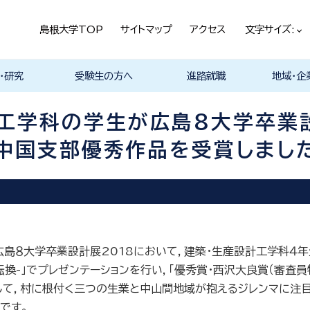
島根大学TOP
サイトマップ
アクセス
文字サイズ:
・研究
受験生の方へ
進路就職
地域・企
ける基本ポ
科
科
科
科
デザイン学科
気電子工学科
イン学科
学部プログ
リキュラム
究
理工特別コース
特別副専攻プログラム
学部・大学院一貫プロ
メンター制度
島根大学研究データ
入試情報
学部・学科・コース紹
学生の声
オープンキャンパス
総合理工学部入試説
入試情報（本学HP）
総合理工学部パンフレ
大学案内（受験生向け
学部紹介 Movie
物理工学科紹介
物質化学科紹介
地球科学科紹介
数理科学科紹介
知能情報デザイン学科
機械・電気電子工学科
建築デザイン学科紹介
理工特別コース紹介
在学生の生の声
取得可能な資格
学部の就職状況・進路
各学科の卒業後の進
就活支援体制
企業採用担当の方へ
物理工学科
物質化学科
地球科学科
数理科学科
知能情報デ
機械・電気
建築デザイ
就職相談（
ジョブカフ
島根大学教
職担当者一
市民の方へ
教育関係の
企業の方へ
総合理工学
グラム
ベース
介 Movie
明
ット
パンフレット）
Movie
Movie
Movie
Movie
紹介 Movie
紹介 Movie
Movie
Movie
路
進路
進路
進路
進路
卒業後の進
卒業後の進
後の進路
育センター
（キャリア担
育センター
工学科の学生が広島８大学卒業設
担当）
担当））
A中国支部優秀作品を受賞しまし
島８大学卒業設計展2018において，建築・生産設計工学科４年
-」でプレゼンテーションを行い，「優秀賞・西沢大良賞（審査員特
て，村に根付く三つの生業と中山間地域が抱えるジレンマに注目
です。