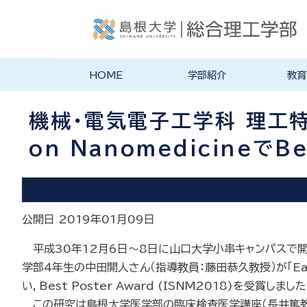
HOME
学部紹介
教育
学部長あいさつ
理念・ポリシー
学科紹介
理念・目標
教育にお
物理工学
物質化学
地球科学
数理科学
知能情報
機械・電
建築デザ
特徴的な
各学科のカ
教員の研
リシー
ラム
機械・電気電子工学科 理工特別コ
on NanomedicineでB
公開日 2019年01月09日
平成30年12月6日～8日に山口大学小串キャンパスで開催された1
学部4年生の中田開人さん（指導教員：藤田恭久教授）が「Early dia
い，Best Poster Award (ISNM2018)を受賞しました
この研究は島根大学医学部の臨床検査医学講座（長井篤教