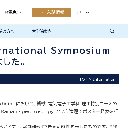
背景色:
入試情報
業の方へ
大学院案内
卒業後の
卒業後の
卒業後の
卒業後の
ザイン学科
電子工学科
ン学科卒業
島根大学教
ェしまね
育センター
覧（大学教
方へ
部同窓会
総合理工学部パンフレ
大学の広報
公開講座（大学教育セ
高大連携窓口
▪ 島根大学教育センタ
▪ 職担当者一覧（大学
共同研究
自然科学研究科
学部・大学院一貫プロ
路
路
（キャリア
当）
（キャリア
ット
ンター（公開講座担
ー（キャリア担当）
教育センター（キャリ
グラム
tional Symposium
当）
ア担当））
ました。
TOP
Information
medicineにおいて，機械・電気電子工学科 理工特別コースの
sed Raman spectroscopy」という演題でポスター発表を行
ツハイマー病の診断ができる可能性を示したものです。今後