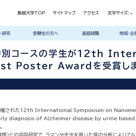
島根大学TOP
サイトマップ
アクセス
文字サイズ:
・研究
受験生の方へ
進路就職
地域・企
ける基本ポ
科
科
科
科
デザイン学科
気電子工学科
イン学科
学部プログ
リキュラム
究
理工特別コース
特別副専攻プログラム
学部・大学院一貫プロ
メンター制度
島根大学研究データ
入試情報
学部・学科・コース紹
学生の声
オープンキャンパス
総合理工学部入試説
入試情報（本学HP）
総合理工学部パンフレ
大学案内（受験生向け
学部紹介 Movie
物理工学科紹介
物質化学科紹介
地球科学科紹介
数理科学科紹介
知能情報デザイン学科
機械・電気電子工学科
建築デザイン学科紹介
理工特別コース紹介
在学生の生の声
取得可能な資格
学部の就職状況・進路
各学科の卒業後の進
就活支援体制
企業採用担当の方へ
物理工学科
物質化学科
地球科学科
数理科学科
知能情報デ
機械・電気
建築デザイ
就職相談（
ジョブカフ
島根大学教
職担当者一
市民の方へ
教育関係の
企業の方へ
総合理工学
グラム
ベース
介 Movie
明
ット
パンフレット）
Movie
Movie
Movie
Movie
紹介 Movie
紹介 Movie
Movie
Movie
路
進路
進路
進路
進路
卒業後の進
卒業後の進
後の進路
育センター
（キャリア担
育センター
ースの学生が12th Interna
担当）
担当））
est Poster Awardを受賞し
2th International Symposium on Nano
gnosis of Alzheimer disease by urine ba
。
授）との共同研究で，ラマン分光法を用いた尿の分析によりアル