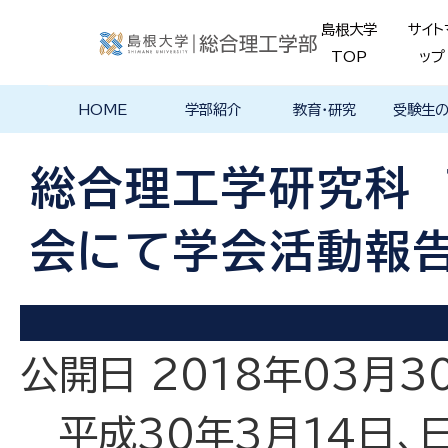
島根大学
サイト
TOP
ップ
HOME
学部紹介
教育・研究
受験生
学部長あいさ
理念・ポリシー
学科紹介
理念・目標
教育における
物理工学科
物質化学科
地球科学科
数理科学科
知能情報デザ
機械・電気電子
建築デザイン学
特徴的な学部
各学科のカリ
教員の研究
理工特別
特別副専
学部・大
メンター
島根大学
入試情報
学部・学科
学生の声
つ
基本ポリシー
イン学科
工学科
科
プログラム
キュラム
ス
ログラム
貫プログ
データベ
ース紹介
総合理工学研究科
Movie
会にて学会活動報告
公開日 2018年03月3
平成30年3月14日、