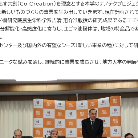
共創（Co-Creation）を理念とする本学のナノテクプロジ
た新しいものづくりの事業を生み出していきます。現在計画され
学術研究院農生命科学系吉清 恵介准教授の研究成果であるエゴ
分解能化・高感度化に寄与し、エゴマ油粉体は、地域の特産品で
。
トセンター及び国内外の有望なシーズ（新しい事業の種）に対して
のようなユニークな試みを通し、継続的に事業を成長させ、地方大学の