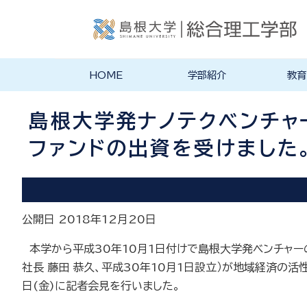
HOME
学部紹介
教育
学部長あいさつ
理念・ポリシー
学科紹介
理念・目標
教育にお
物理工学
物質化学
地球科学
数理科学
知能情報
機械・電
建築デザ
特徴的な
各学科のカ
教員の研
リシー
ラム
島根大学発ナノテクベンチャー「
ファンドの出資を受けました。【
公開日 2018年12月20日
本学から平成30年10月1日付けで島根大学発ベンチャーの称号を
社長 藤田 恭久、平成30年10月1日設立）が地域経済の活
日(金)に記者会見を行いました。