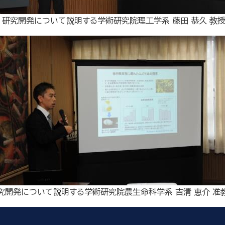
研究開発について説明する学術研究院理工学系 藤田 恭久 教
究開発について説明する学術研究院農生命科学系 吉清 恵介 准