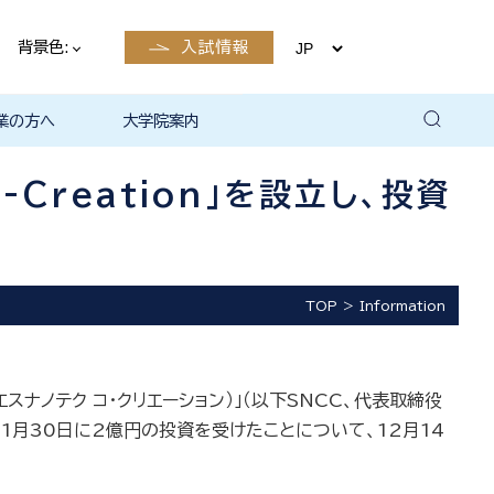
背景色:
入試情報
業の方へ
大学院案内
卒業後の
卒業後の
卒業後の
卒業後の
ザイン学科
電子工学科
ン学科卒業
島根大学教
ェしまね
育センター
覧（大学教
方へ
部同窓会
総合理工学部パンフレ
大学の広報
公開講座（大学教育セ
高大連携窓口
▪ 島根大学教育センタ
▪ 職担当者一覧（大学
共同研究
自然科学研究科
学部・大学院一貫プロ
路
路
（キャリア
当）
（キャリア
ット
ンター（公開講座担
ー（キャリア担当）
教育センター（キャリ
グラム
Creation」を設立し、投資
当）
ア担当））
TOP
Information
エスナノテク コ・クリエーション）」（以下SNCC、代表取締役
11月30日に2億円の投資を受けたことについて、12月14