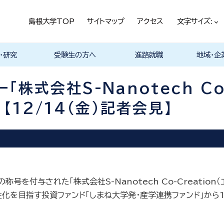
島根大学TOP
サイトマップ
アクセス
文字サイズ:
・研究
受験生の方へ
進路就職
地域・企
ける基本ポ
科
科
科
科
デザイン学科
気電子工学科
イン学科
学部プログ
リキュラム
究
理工特別コース
特別副専攻プログラム
学部・大学院一貫プロ
メンター制度
島根大学研究データ
入試情報
学部・学科・コース紹
学生の声
オープンキャンパス
総合理工学部入試説
入試情報（本学HP）
総合理工学部パンフレ
大学案内（受験生向け
学部紹介 Movie
物理工学科紹介
物質化学科紹介
地球科学科紹介
数理科学科紹介
知能情報デザイン学科
機械・電気電子工学科
建築デザイン学科紹介
理工特別コース紹介
在学生の生の声
取得可能な資格
学部の就職状況・進路
各学科の卒業後の進
就活支援体制
企業採用担当の方へ
物理工学科
物質化学科
地球科学科
数理科学科
知能情報デ
機械・電気
建築デザイ
就職相談（
ジョブカフ
島根大学教
職担当者一
市民の方へ
教育関係の
企業の方へ
総合理工学
グラム
ベース
介 Movie
明
ット
パンフレット）
Movie
Movie
Movie
Movie
紹介 Movie
紹介 Movie
Movie
Movie
路
進路
進路
進路
進路
卒業後の進
卒業後の進
後の進路
育センター
（キャリア担
育センター
株式会社S-Nanotech Co-
担当）
担当））
12/14(金)記者会見】
付与された「株式会社S-Nanotech Co-Creation（
性化を目指す投資ファンド「しまね大学発・産学連携ファンド」から