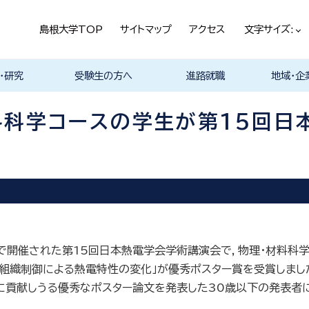
島根大学TOP
サイトマップ
アクセス
文字サイズ:
・研究
受験生の方へ
進路就職
地域・企
ける基本ポ
科
科
科
科
デザイン学科
気電子工学科
イン学科
学部プログ
リキュラム
究
理工特別コース
特別副専攻プログラム
学部・大学院一貫プロ
メンター制度
島根大学研究データ
入試情報
学部・学科・コース紹
学生の声
オープンキャンパス
総合理工学部入試説
入試情報（本学HP）
総合理工学部パンフレ
大学案内（受験生向け
学部紹介 Movie
物理工学科紹介
物質化学科紹介
地球科学科紹介
数理科学科紹介
知能情報デザイン学科
機械・電気電子工学科
建築デザイン学科紹介
理工特別コース紹介
在学生の生の声
取得可能な資格
学部の就職状況・進路
各学科の卒業後の進
就活支援体制
企業採用担当の方へ
物理工学科
物質化学科
地球科学科
数理科学科
知能情報デ
機械・電気
建築デザイ
就職相談（
ジョブカフ
島根大学教
職担当者一
市民の方へ
教育関係の
企業の方へ
総合理工学
グラム
ベース
介 Movie
明
ット
パンフレット）
Movie
Movie
Movie
Movie
紹介 Movie
紹介 Movie
Movie
Movie
路
進路
進路
進路
進路
卒業後の進
卒業後の進
後の進路
育センター
（キャリア担
育センター
料科学コースの学生が第15回日
担当）
担当））
で開催された第15回日本熱電学会学術講演会で，物理･材料科学コ
料の組織制御による熱電特性の変化」が優秀ポスター賞を受賞しまし
に貢献しうる優秀なポスター論文を発表した30歳以下の発表者