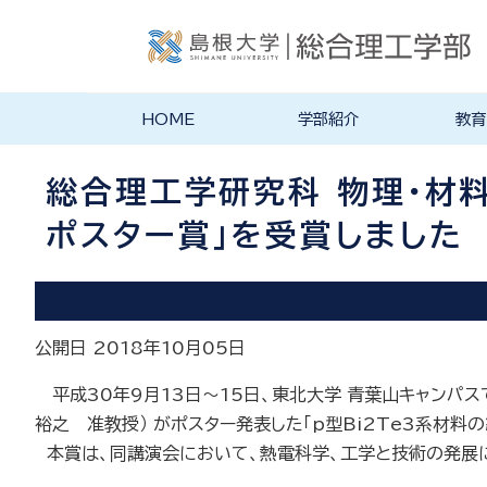
HOME
学部紹介
教育
学部長あいさつ
理念・ポリシー
学科紹介
理念・目標
教育にお
物理工学
物質化学
地球科学
数理科学
知能情報
機械・電
建築デザ
特徴的な
各学科のカ
教員の研
リシー
ラム
総合理工学研究科 物理･材
ポスター賞」を受賞しました
公開日 2018年10月05日
平成30年9月13日〜15日、東北大学 青葉山キャンパス
裕之 准教授） がポスター発表した「p型Bi2Te3系材
本賞は、同講演会において、熱電科学、工学と技術の発展