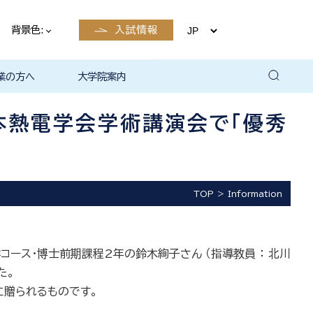
背景色:
入試情報
業の方へ
大学院案内
卒業後の
卒業後の
卒業後の
卒業後の
ザイン学科
電子工学科
ン学科卒業
島根大学教
ェしまね
育センター
覧（大学教
方へ
部同窓会
総合理工学部パンフレ
大学の広報
公開講座（大学教育セ
高大連携窓口
▪ 島根大学教育センタ
▪ 職担当者一覧（大学
共同研究
自然科学研究科
学部・大学院一貫プロ
路
路
（キャリア
当）
（キャリア
ット
ンター（公開講座担
ー（キャリア担当）
教育センター（キャリ
グラム
本熱電学会学術講演会で「優秀
当）
ア担当））
TOP
Information
ース・博士前期課程2年の鈴木絢子さん （指導教員 ： 北川
た。
に贈られるものです。