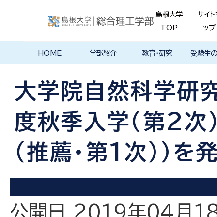
島根大学
サイト
TOP
ップ
HOME
学部紹介
教育・研究
受験生
学部長あいさ
理念・ポリシー
学科紹介
理念・目標
教育における
物理工学科
物質化学科
地球科学科
数理科学科
知能情報デザ
機械・電気電子
建築デザイン学
特徴的な学部
各学科のカリ
教員の研究
理工特別
特別副専
学部・大
メンター
島根大学
入試情報
学部・学科
学生の声
つ
基本ポリシー
イン学科
工学科
科
プログラム
キュラム
ス
ログラム
貫プログ
データベ
ース紹介
大学院自然科学研究
Movie
度秋季入学（第2次
（推薦・第1次））を
公開日 2019年04月1