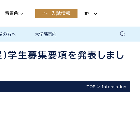
背景色:
入試情報
業の方へ
大学院案内
卒業後の
卒業後の
卒業後の
卒業後の
ザイン学科
電子工学科
ン学科卒業
島根大学教
ェしまね
育センター
覧（大学教
方へ
部同窓会
総合理工学部パンフレ
大学の広報
公開講座（大学教育セ
高大連携窓口
▪ 島根大学教育センタ
▪ 職担当者一覧（大学
共同研究
自然科学研究科
学部・大学院一貫プロ
路
路
（キャリア
当）
（キャリア
ット
ンター（公開講座担
ー（キャリア担当）
教育センター（キャリ
グラム
程）学生募集要項を発表しまし
当）
ア担当））
TOP
Information