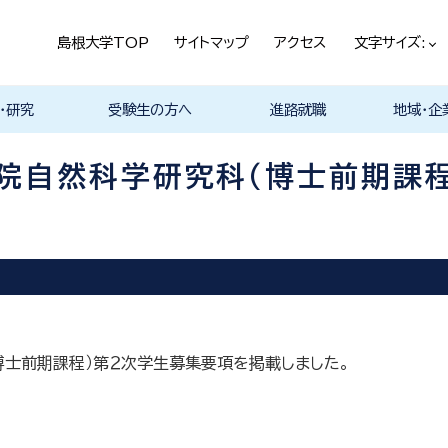
島根大学TOP
サイトマップ
アクセス
文字サイズ:
・研究
受験生の方へ
進路就職
地域・企
ける基本ポ
科
科
科
科
デザイン学科
気電子工学科
イン学科
学部プログ
リキュラム
究
理工特別コース
特別副専攻プログラム
学部・大学院一貫プロ
メンター制度
島根大学研究データ
入試情報
学部・学科・コース紹
学生の声
オープンキャンパス
総合理工学部入試説
入試情報（本学HP）
総合理工学部パンフレ
大学案内（受験生向け
学部紹介 Movie
物理工学科紹介
物質化学科紹介
地球科学科紹介
数理科学科紹介
知能情報デザイン学科
機械・電気電子工学科
建築デザイン学科紹介
理工特別コース紹介
在学生の生の声
取得可能な資格
学部の就職状況・進路
各学科の卒業後の進
就活支援体制
企業採用担当の方へ
物理工学科
物質化学科
地球科学科
数理科学科
知能情報デ
機械・電気
建築デザイ
就職相談（
ジョブカフ
島根大学教
職担当者一
市民の方へ
教育関係の
企業の方へ
総合理工学
グラム
ベース
介 Movie
明
ット
パンフレット）
Movie
Movie
Movie
Movie
紹介 Movie
紹介 Movie
Movie
Movie
路
進路
進路
進路
進路
卒業後の進
卒業後の進
後の進路
育センター
（キャリア担
育センター
学院自然科学研究科（博士前期課
担当）
担当））
博士前期課程）第２次学生募集要項を掲載しました。