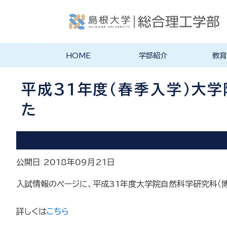
HOME
学部紹介
教育
学部長あいさつ
理念・ポリシー
学科紹介
理念・目標
教育にお
物理工学
物質化学
地球科学
数理科学
知能情報
機械・電
建築デザ
特徴的な
各学科のカ
教員の研
リシー
ラム
平成31年度（春季入学）大
た
公開日 2018年09月21日
入試情報のページに、平成31年度大学院自然科学研究科（
詳しくは
こちら