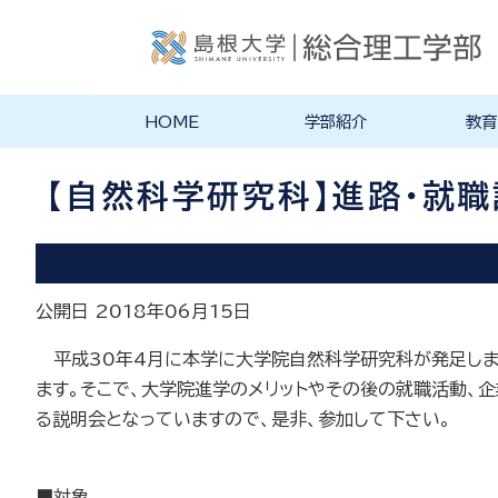
HOME
学部紹介
教育
学部長あいさつ
理念・ポリシー
学科紹介
理念・目標
教育にお
物理工学
物質化学
地球科学
数理科学
知能情報
機械・電
建築デザ
特徴的な
各学科のカ
教員の研
リシー
ラム
【自然科学研究科】進路・就職
公開日 2018年06月15日
平成30年4月に本学に大学院自然科学研究科が発足しま
ます。そこで、大学院進学のメリットやその後の就職活動、
る説明会となっていますので、是非、参加して下さい。
■対象