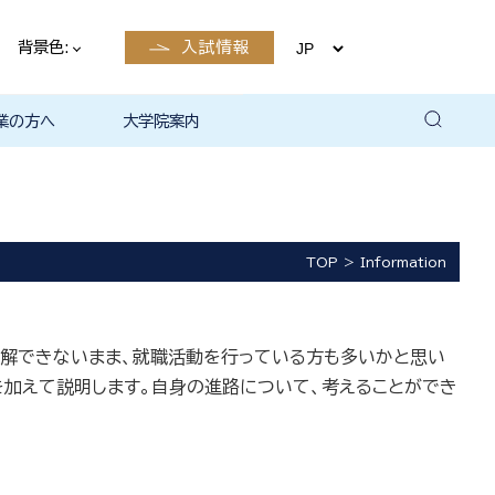
背景色:
入試情報
業の方へ
大学院案内
卒業後の
卒業後の
卒業後の
卒業後の
ザイン学科
電子工学科
ン学科卒業
島根大学教
ェしまね
育センター
覧（大学教
方へ
部同窓会
総合理工学部パンフレ
大学の広報
公開講座（大学教育セ
高大連携窓口
▪ 島根大学教育センタ
▪ 職担当者一覧（大学
共同研究
自然科学研究科
学部・大学院一貫プロ
路
路
（キャリア
当）
（キャリア
ット
ンター（公開講座担
ー（キャリア担当）
教育センター（キャリ
グラム
当）
ア担当））
TOP
Information
解できないまま、就職活動を行っている方も多いかと思い
を加えて説明します。自身の進路について、考えることができ