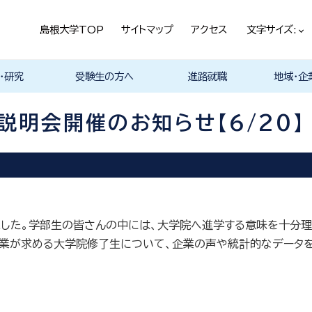
島根大学TOP
サイトマップ
アクセス
文字サイズ:
・研究
受験生の方へ
進路就職
地域・企
ける基本ポ
科
科
科
科
デザイン学科
気電子工学科
イン学科
学部プログ
リキュラム
究
理工特別コース
特別副専攻プログラム
学部・大学院一貫プロ
メンター制度
島根大学研究データ
入試情報
学部・学科・コース紹
学生の声
オープンキャンパス
総合理工学部入試説
入試情報（本学HP）
総合理工学部パンフレ
大学案内（受験生向け
学部紹介 Movie
物理工学科紹介
物質化学科紹介
地球科学科紹介
数理科学科紹介
知能情報デザイン学科
機械・電気電子工学科
建築デザイン学科紹介
理工特別コース紹介
在学生の生の声
取得可能な資格
学部の就職状況・進路
各学科の卒業後の進
就活支援体制
企業採用担当の方へ
物理工学科
物質化学科
地球科学科
数理科学科
知能情報デ
機械・電気
建築デザイ
就職相談（
ジョブカフ
島根大学教
職担当者一
市民の方へ
教育関係の
企業の方へ
総合理工学
グラム
ベース
介 Movie
明
ット
パンフレット）
Movie
Movie
Movie
Movie
紹介 Movie
紹介 Movie
Movie
Movie
路
進路
進路
進路
進路
卒業後の進
卒業後の進
後の進路
育センター
（キャリア担
育センター
説明会開催のお知らせ【6/20】
担当）
担当））
した。学部生の皆さんの中には、大学院へ進学する意味を十分理
企業が求める大学院修了生について、企業の声や統計的なデータ