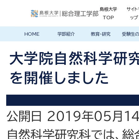
島根大学
サイト
TOP
ップ
HOME
学部紹介
教育・研究
受験生
学部長あいさ
理念・ポリシー
学科紹介
理念・目標
教育における
物理工学科
物質化学科
地球科学科
数理科学科
知能情報デザ
機械・電気電子
建築デザイン学
特徴的な学部
各学科のカリ
教員の研究
理工特別
特別副専
学部・大
メンター
島根大学
入試情報
学部・学科
学生の声
つ
基本ポリシー
イン学科
工学科
科
プログラム
キュラム
ス
ログラム
貫プログ
データベ
ース紹介
大学院自然科学研究
Movie
を開催しました
公開日 2019年05月1
自然科学研究科では、総