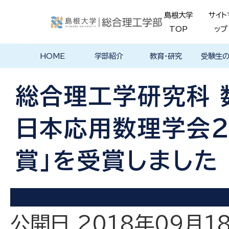
島根大学
サイト
TOP
ップ
HOME
学部紹介
教育・研究
受験生
学部長あいさ
理念・ポリシー
学科紹介
理念・目標
教育における
物理工学科
物質化学科
地球科学科
数理科学科
知能情報デザ
機械・電気電子
建築デザイン学
特徴的な学部
各学科のカリ
教員の研究
理工特別
特別副専
学部・大
メンター
島根大学
入試情報
学部・学科
学生の声
つ
基本ポリシー
イン学科
工学科
科
プログラム
キュラム
ス
ログラム
貫プログ
データベ
ース紹介
総合理工学研究科 
Movie
日本応用数理学会2
賞」を受賞しました
公開日 2018年09月1